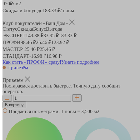
970
₽
/ м2
Скидка и бонус до
183.33
₽/ пог.м
Клуб покупателей «Ваш Дом»
Статус
Скидка
Бонус
Выгода
ЭКСПЕРТ
149.38 ₽
33.95 ₽
183.33 ₽
ПРОФИ
98.46 ₽
25.46 ₽
123.92 ₽
МАСТЕР
-
25.46 ₽
25.46 ₽
СТАНДАРТ
-
16.98 ₽
16.98 ₽
Как стать «ПРОФИ» сразу!
Узнать подробнее
Привезём
Привезём
Постараемся доставить быстрее. Точную дату сообщит
оператор.
В корзину
Продаётся пог.метрами:
1 пог.м = 3,500 м2