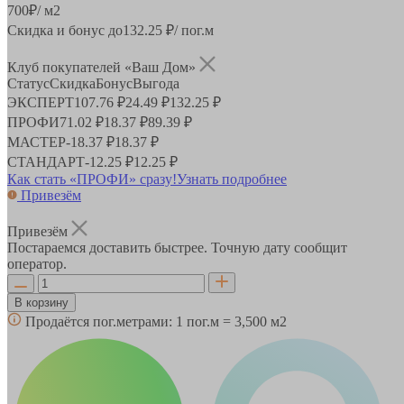
700
₽
/ м2
Скидка и бонус до
132.25
₽/ пог.м
Клуб покупателей «Ваш Дом»
Статус
Скидка
Бонус
Выгода
ЭКСПЕРТ
107.76 ₽
24.49 ₽
132.25 ₽
ПРОФИ
71.02 ₽
18.37 ₽
89.39 ₽
МАСТЕР
-
18.37 ₽
18.37 ₽
СТАНДАРТ
-
12.25 ₽
12.25 ₽
Как стать «ПРОФИ» сразу!
Узнать подробнее
Привезём
Привезём
Постараемся доставить быстрее. Точную дату сообщит
оператор.
В корзину
Продаётся пог.метрами:
1 пог.м = 3,500 м2