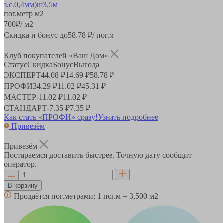
пог.метр
м2
700
₽
/ м2
Скидка и бонус до
58.78
₽/ пог.м
Клуб покупателей «Ваш Дом»
Статус
Скидка
Бонус
Выгода
ЭКСПЕРТ
44.08 ₽
14.69 ₽
58.78 ₽
ПРОФИ
34.29 ₽
11.02 ₽
45.31 ₽
МАСТЕР
-
11.02 ₽
11.02 ₽
СТАНДАРТ
-
7.35 ₽
7.35 ₽
Как стать «ПРОФИ» сразу!
Узнать подробнее
Привезём
Привезём
Постараемся доставить быстрее. Точную дату сообщит
оператор.
В корзину
Продаётся пог.метрами:
1 пог.м = 3,500 м2