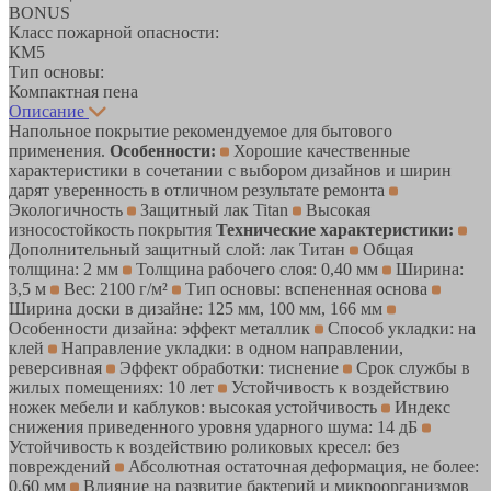
BONUS
Класс пожарной опасности:
КМ5
Тип основы:
Компактная пена
Описание
Напольное покрытие рекомендуемое для бытового
применения.
Особенности:
Хорошие качественные
характеристики в сочетании с выбором дизайнов и ширин
дарят уверенность в отличном результате ремонта
Экологичность
Защитный лак Titan
Высокая
износостойкость покрытия
Технические характеристики:
Дополнительный защитный слой: лак Титан
Общая
толщина: 2 мм
Толщина рабочего слоя: 0,40 мм
Ширина:
3,5 м
Вес: 2100 г/м²
Тип основы: вспененная основа
Ширина доски в дизайне: 125 мм, 100 мм, 166 мм
Особенности дизайна: эффект металлик
Способ укладки: на
клей
Направление укладки: в одном направлении,
реверсивная
Эффект обработки: тиснение
Срок службы в
жилых помещениях: 10 лет
Устойчивость к воздействию
ножек мебели и каблуков: высокая устойчивость
Индекс
снижения приведенного уровня ударного шума: 14 дБ
Устойчивость к воздействию роликовых кресел: без
повреждений
Абсолютная остаточная деформация, не более:
0,60 мм
Влияние на развитие бактерий и микроорганизмов