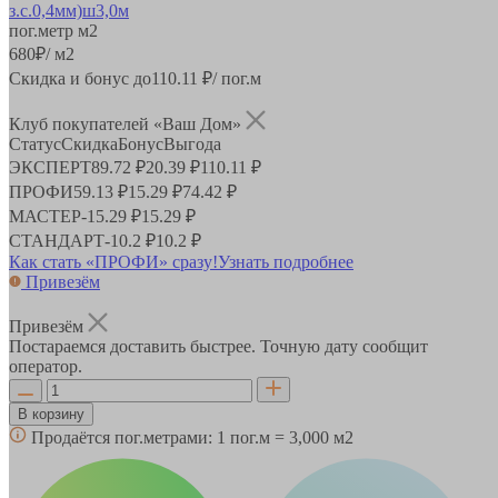
пог.метр
м2
680
₽
/ м2
Скидка и бонус до
110.11
₽/ пог.м
Клуб покупателей «Ваш Дом»
Статус
Скидка
Бонус
Выгода
ЭКСПЕРТ
89.72 ₽
20.39 ₽
110.11 ₽
ПРОФИ
59.13 ₽
15.29 ₽
74.42 ₽
МАСТЕР
-
15.29 ₽
15.29 ₽
СТАНДАРТ
-
10.2 ₽
10.2 ₽
Как стать «ПРОФИ» сразу!
Узнать подробнее
Привезём
Привезём
Постараемся доставить быстрее. Точную дату сообщит
оператор.
В корзину
Продаётся пог.метрами:
1 пог.м = 3,000 м2