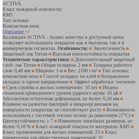
ACTIVA
Класс пожарной опасности:
КМ5
Тип основы:
Компактная пена
Описание
Коллекция ACTIVA – баланс качества и доступной цены
позволяет использовать покрытие как в бытовом, так и в
коммерческом сегментах.
Особенности:
Экологичность
Защитный лак Титан
Высокая износостойкость покрытия
Технические характеристики:
Дополнительный защитный
слой: лак Титан
Общая толщина: 2 мм
Толщина рабочего
слоя: 0,40 мм
Ширина: 3 м
Вес: 2100 г/м²
Тип основы:
компактная пена
Способ укладки: на клей
Направление
укладки: в одном направлении
Эффект обработки: тиснение
Срок службы в жилых помещениях: 10 лет
Индекс
снижения приведенного уровня ударного шума: 10 дБ
Абсолютная остаточная деформация, не более: 0,20 мм
Влияние на развитие бактерий и микроорганизмов на
поверхности покрытия: не способствует росту
Возможность
использовать с системой теплых полов: да (максимум 27°C)
Цветоустойчивость: ≥ 7
Изменение линейных размеров, не
более: 0,10 %
Класс пожарной опасности материала: КМ5
Класс применения для жилых помещений: 23
Класс
применения для общественных помещений: 32