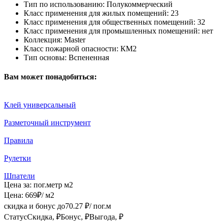
Тип по использованию:
Полукоммерческий
Класс применения для жилых помещений:
23
Класс применения для общественных помещений:
32
Класс применения для промышленных помещений:
нет
Коллекция:
Master
Класс пожарной опасности:
КМ2
Тип основы:
Вспененная
Вам может понадобиться:
Клей универсальный
Разметочный инструмент
Правила
Рулетки
Шпатели
Цена за:
пог.метр
м2
Цена:
669
₽
/ м2
скидка и бонус до
70.27
₽/ пог.м
Статус
Скидка, ₽
Бонус, ₽
Выгода, ₽