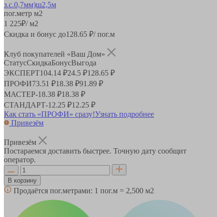
пог.метр
м2
1 225
₽
/ м2
Скидка и бонус до
128.65
₽/ пог.м
Клуб покупателей «Ваш Дом»
Статус
Скидка
Бонус
Выгода
ЭКСПЕРТ
104.14 ₽
24.5 ₽
128.65 ₽
ПРОФИ
73.51 ₽
18.38 ₽
91.89 ₽
МАСТЕР
-
18.38 ₽
18.38 ₽
СТАНДАРТ
-
12.25 ₽
12.25 ₽
Как стать «ПРОФИ» сразу!
Узнать подробнее
Привезём
Привезём
Постараемся доставить быстрее. Точную дату сообщит
оператор.
В корзину
Продаётся пог.метрами:
1 пог.м = 2,500 м2