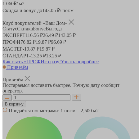
1 060
₽
/ м2
Скидка и бонус до
143.05
₽/ пог.м
Клуб покупателей «Ваш Дом»
Статус
Скидка
Бонус
Выгода
ЭКСПЕРТ
116.56 ₽
26.49 ₽
143.05 ₽
ПРОФИ
76.82 ₽
19.87 ₽
96.69 ₽
МАСТЕР
-
19.87 ₽
19.87 ₽
СТАНДАРТ
-
13.25 ₽
13.25 ₽
Как стать «ПРОФИ» сразу!
Узнать подробнее
Привезём
Привезём
Постараемся доставить быстрее. Точную дату сообщит
оператор.
В корзину
Продаётся пог.метрами:
1 пог.м = 2,500 м2