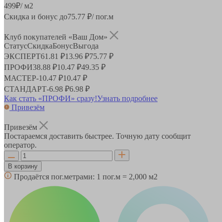
499
₽
/ м2
Скидка и бонус до
75.77
₽/ пог.м
Клуб покупателей «Ваш Дом»
Статус
Скидка
Бонус
Выгода
ЭКСПЕРТ
61.81 ₽
13.96 ₽
75.77 ₽
ПРОФИ
38.88 ₽
10.47 ₽
49.35 ₽
МАСТЕР
-
10.47 ₽
10.47 ₽
СТАНДАРТ
-
6.98 ₽
6.98 ₽
Как стать «ПРОФИ» сразу!
Узнать подробнее
Привезём
Привезём
Постараемся доставить быстрее. Точную дату сообщит
оператор.
В корзину
Продаётся пог.метрами:
1 пог.м = 2,000 м2