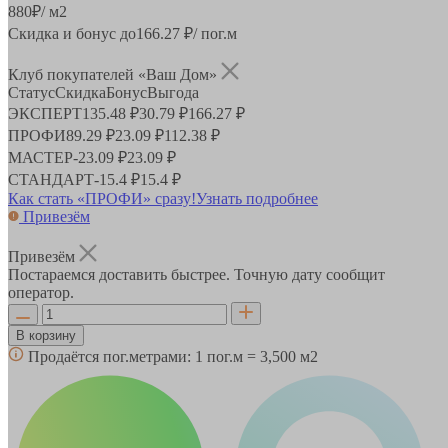
880
₽
/ м2
Скидка и бонус до
166.27
₽/ пог.м
Клуб покупателей «Ваш Дом»
Статус
Скидка
Бонус
Выгода
ЭКСПЕРТ
135.48 ₽
30.79 ₽
166.27 ₽
ПРОФИ
89.29 ₽
23.09 ₽
112.38 ₽
МАСТЕР
-
23.09 ₽
23.09 ₽
СТАНДАРТ
-
15.4 ₽
15.4 ₽
Как стать «ПРОФИ» сразу!
Узнать подробнее
Привезём
Привезём
Постараемся доставить быстрее. Точную дату сообщит
оператор.
В корзину
Продаётся пог.метрами:
1 пог.м = 3,500 м2