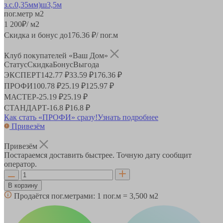
пог.метр
м2
1 200
₽
/ м2
Скидка и бонус до
176.36
₽/ пог.м
Клуб покупателей «Ваш Дом»
Статус
Скидка
Бонус
Выгода
ЭКСПЕРТ
142.77 ₽
33.59 ₽
176.36 ₽
ПРОФИ
100.78 ₽
25.19 ₽
125.97 ₽
МАСТЕР
-
25.19 ₽
25.19 ₽
СТАНДАРТ
-
16.8 ₽
16.8 ₽
Как стать «ПРОФИ» сразу!
Узнать подробнее
Привезём
Привезём
Постараемся доставить быстрее. Точную дату сообщит
оператор.
В корзину
Продаётся пог.метрами:
1 пог.м = 3,500 м2