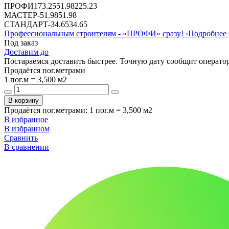
ПРОФИ
173.25
51.98
225.23
МАСТЕР
-
51.98
51.98
СТАНДАРТ
-
34.65
34.65
Профессиональным строителям -
«ПРОФИ»
сразу!
›
Подробнее 
Под заказ
Доставим до
Постараемся доставить быстрее. Точную дату сообщит оператор
Продаётся пог.метрами
1 пог.м = 3,500 м2
В корзину
Продаётся пог.метрами
:
1 пог.м = 3,500 м2
В избранное
В избранном
Сравнить
В сравнении