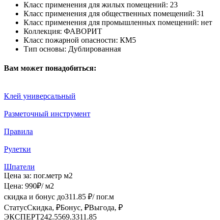
Класс применения для жилых помещений:
23
Класс применения для общественных помещений:
31
Класс применения для промышленных помещений:
нет
Коллекция:
ФАВОРИТ
Класс пожарной опасности:
КМ5
Тип основы:
Дублированная
Вам может понадобиться:
Клей универсальный
Разметочный инструмент
Правила
Рулетки
Шпатели
Цена за:
пог.метр
м2
Цена:
990
₽
/ м2
скидка и бонус до
311.85
₽/ пог.м
Статус
Скидка, ₽
Бонус, ₽
Выгода, ₽
ЭКСПЕРТ
242.55
69.3
311.85