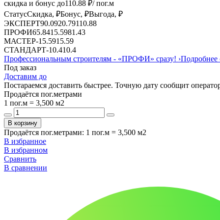
скидка и бонус до
110.88
₽/ пог.м
Статус
Скидка, ₽
Бонус, ₽
Выгода, ₽
ЭКСПЕРТ
90.09
20.79
110.88
ПРОФИ
65.84
15.59
81.43
МАСТЕР
-
15.59
15.59
СТАНДАРТ
-
10.4
10.4
Профессиональным строителям -
«ПРОФИ»
сразу!
›
Подробнее 
Под заказ
Доставим до
Постараемся доставить быстрее. Точную дату сообщит оператор
Продаётся пог.метрами
1 пог.м = 3,500 м2
В корзину
Продаётся пог.метрами
:
1 пог.м = 3,500 м2
В избранное
В избранном
Сравнить
В сравнении