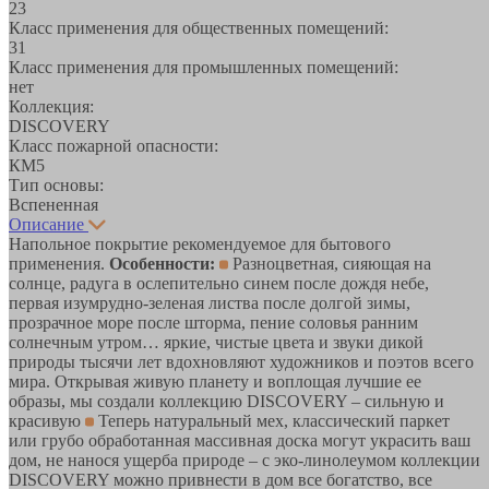
23
Класс применения для общественных помещений:
31
Класс применения для промышленных помещений:
нет
Коллекция:
DISCOVERY
Класс пожарной опасности:
КМ5
Тип основы:
Вспененная
Описание
Напольное покрытие рекомендуемое для бытового
применения.
Особенности:
Разноцветная, сияющая на
солнце, радуга в ослепительно синем после дождя небе,
первая изумрудно-зеленая листва после долгой зимы,
прозрачное море после шторма, пение соловья ранним
солнечным утром… яркие, чистые цвета и звуки дикой
природы тысячи лет вдохновляют художников и поэтов всего
мира. Открывая живую планету и воплощая лучшие ее
образы, мы создали коллекцию DISCOVERY – сильную и
красивую
Теперь натуральный мех, классический паркет
или грубо обработанная массивная доска могут украсить ваш
дом, не нанося ущерба природе – с эко-линолеумом коллекции
DISCOVERY можно привнести в дом все богатство, все