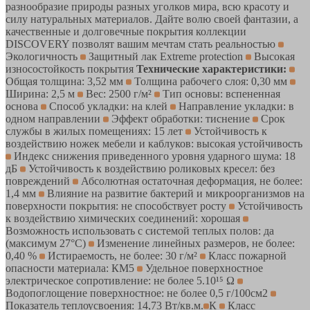
разнообразие природы разных уголков мира, всю красоту и
силу натуральных материалов. Дайте волю своей фантазии, а
качественные и долговечные покрытия коллекции
DISCOVERY позволят вашим мечтам стать реальностью
Экологичность
Защитный лак Extreme protection
Высокая
износостойкость покрытия
Технические характеристики:
Общая толщина: 3,52 мм
Толщина рабочего слоя: 0,30 мм
Ширина: 2,5 м
Вес: 2500 г/м²
Тип основы: вспененная
основа
Способ укладки: на клей
Направление укладки: в
одном направлении
Эффект обработки: тиснение
Срок
службы в жилых помещениях: 15 лет
Устойчивость к
воздействию ножек мебели и каблуков: высокая устойчивость
Индекс снижения приведенного уровня ударного шума: 18
дБ
Устойчивость к воздействию роликовых кресел: без
повреждений
Абсолютная остаточная деформация, не более:
1,4 мм
Влияние на развитие бактерий и микроорганизмов на
поверхности покрытия: не способствует росту
Устойчивость
к воздействию химических соединений: хорошая
Возможность использовать с системой теплых полов: да
(максимум 27°C)
Изменение линейных размеров, не более:
0,40 %
Истираемость, не более: 30 г/м²
Класс пожарной
опасности материала: КМ5
Удельное поверхностное
электрическое cопротивление: не более 5.10¹⁵ Ω
Водопоглощение поверхностное: не более 0,5 г/100см2
Показатель теплоусвоения: 14,73 Вт/кв.м.
К
Класс