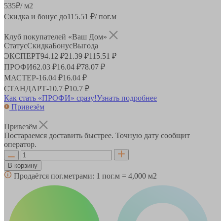
535
₽
/ м2
Скидка и бонус до
115.51
₽/ пог.м
Клуб покупателей «Ваш Дом»
Статус
Скидка
Бонус
Выгода
ЭКСПЕРТ
94.12 ₽
21.39 ₽
115.51 ₽
ПРОФИ
62.03 ₽
16.04 ₽
78.07 ₽
МАСТЕР
-
16.04 ₽
16.04 ₽
СТАНДАРТ
-
10.7 ₽
10.7 ₽
Как стать «ПРОФИ» сразу!
Узнать подробнее
Привезём
Привезём
Постараемся доставить быстрее. Точную дату сообщит
оператор.
В корзину
Продаётся пог.метрами:
1 пог.м = 4,000 м2