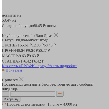
пог.метр
м2
535
₽
/ м2
Скидка и бонус до
68.45
₽/ пог.м
Клуб покупателей «Ваш Дом»
Статус
Скидка
Бонус
Выгода
ЭКСПЕРТ
55.61 ₽
12.83 ₽
68.45 ₽
ПРОФИ
40.64 ₽
9.63 ₽
50.27 ₽
МАСТЕР
-
9.63 ₽
9.63 ₽
СТАНДАРТ
-
6.42 ₽
6.42 ₽
Как стать «ПРОФИ» сразу!
Узнать подробнее
Привезём
Привезём
Постараемся доставить быстрее. Точную дату сообщит
оператор.
В корзину
Продаётся пог.метрами:
1 пог.м = 4,000 м2