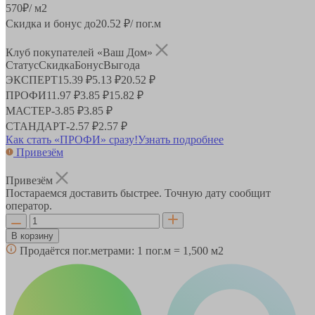
570
₽
/ м2
Скидка и бонус до
20.52
₽/ пог.м
Клуб покупателей «Ваш Дом»
Статус
Скидка
Бонус
Выгода
ЭКСПЕРТ
15.39 ₽
5.13 ₽
20.52 ₽
ПРОФИ
11.97 ₽
3.85 ₽
15.82 ₽
МАСТЕР
-
3.85 ₽
3.85 ₽
СТАНДАРТ
-
2.57 ₽
2.57 ₽
Как стать «ПРОФИ» сразу!
Узнать подробнее
Привезём
Привезём
Постараемся доставить быстрее. Точную дату сообщит
оператор.
В корзину
Продаётся пог.метрами:
1 пог.м = 1,500 м2