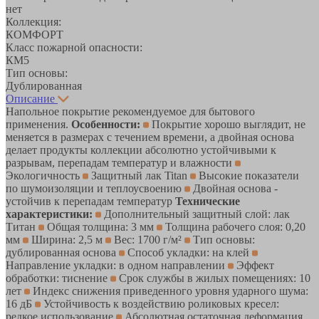
нет
Коллекция:
КОМФОРТ
Класс пожарной опасности:
КМ5
Тип основы:
Дублированная
Описание
Напольное покрытие рекомендуемое для бытового
применения.
Особенности:
Покрытие хорошо выглядит, не
меняется в размерах с течением времени, а двойная основа
делает продукты коллекции абсолютно устойчивыми к
разрывам, перепадам температур и влажности
Экологичность
Защитный лак Titan
Высокие показатели
по шумоизоляции и теплоусвоению
Двойная основа -
устойчив к перепадам температур
Технические
характеристики:
Дополнительный защитный слой: лак
Титан
Общая толщина: 3 мм
Толщина рабочего слоя: 0,20
мм
Ширина: 2,5 м
Вес: 1700 г/м²
Тип основы:
дублированная основа
Способ укладки: на клей
Направление укладки: в одном направлении
Эффект
обработки: тиснение
Срок службы в жилых помещениях: 10
лет
Индекс снижения приведенного уровня ударного шума:
16 дБ
Устойчивость к воздействию роликовых кресел:
редкое использование
Абсолютная остаточная деформация,