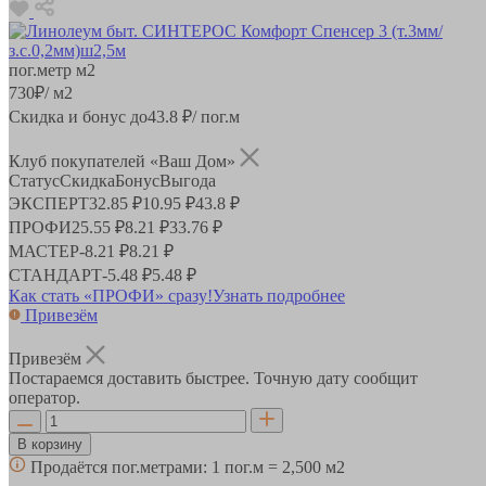
пог.метр
м2
730
₽
/ м2
Скидка и бонус до
43.8
₽/ пог.м
Клуб покупателей «Ваш Дом»
Статус
Скидка
Бонус
Выгода
ЭКСПЕРТ
32.85 ₽
10.95 ₽
43.8 ₽
ПРОФИ
25.55 ₽
8.21 ₽
33.76 ₽
МАСТЕР
-
8.21 ₽
8.21 ₽
СТАНДАРТ
-
5.48 ₽
5.48 ₽
Как стать «ПРОФИ» сразу!
Узнать подробнее
Привезём
Привезём
Постараемся доставить быстрее. Точную дату сообщит
оператор.
В корзину
Продаётся пог.метрами:
1 пог.м = 2,500 м2