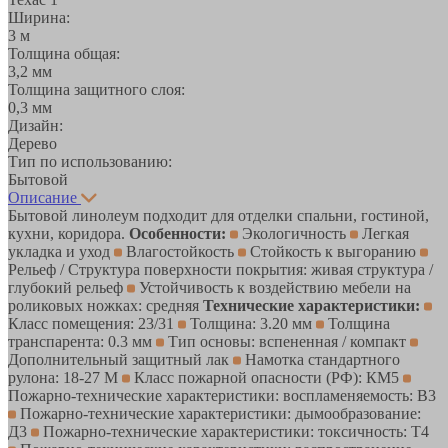
Ширина:
3 м
Толщина общая:
3,2 мм
Толщина защитного слоя:
0,3 мм
Дизайн:
Дерево
Тип по использованию:
Бытовой
Описание
Бытовой линолеум подходит для отделки спальни, гостиной,
кухни, коридора.
Особенности:
Экологичность
Легкая
укладка и уход
Влагостойкость
Стойкость к выгоранию
Рельеф / Структура поверхности покрытия: живая структура /
глубокий рельеф
Устойчивость к воздействию мебели на
роликовых ножках: средняя
Технические характеристики:
Класс помещения: 23/31
Толщина: 3.20 мм
Толщина
транспарента: 0.3 мм
Тип основы: вспененная / компакт
Дополнительный защитный лак
Намотка стандартного
рулона: 18-27 М
Класс пожарной опасности (РФ): КМ5
Пожарно-технические характеристики: воспламеняемость: В3
Пожарно-технические характеристики: дымообразование:
Д3
Пожарно-технические характеристики: токсичность: Т4