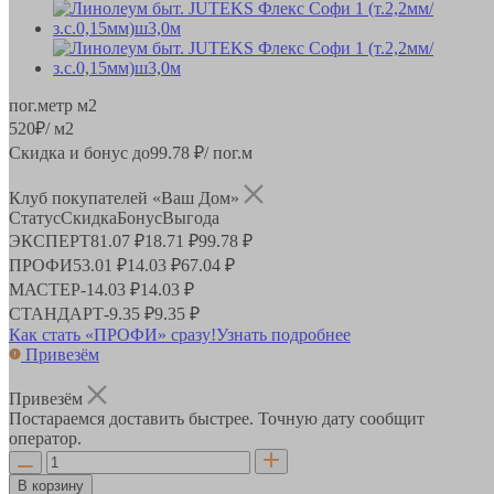
пог.метр
м2
520
₽
/ м2
Скидка и бонус до
99.78
₽/ пог.м
Клуб покупателей «Ваш Дом»
Статус
Скидка
Бонус
Выгода
ЭКСПЕРТ
81.07 ₽
18.71 ₽
99.78 ₽
ПРОФИ
53.01 ₽
14.03 ₽
67.04 ₽
МАСТЕР
-
14.03 ₽
14.03 ₽
СТАНДАРТ
-
9.35 ₽
9.35 ₽
Как стать «ПРОФИ» сразу!
Узнать подробнее
Привезём
Привезём
Постараемся доставить быстрее. Точную дату сообщит
оператор.
В корзину