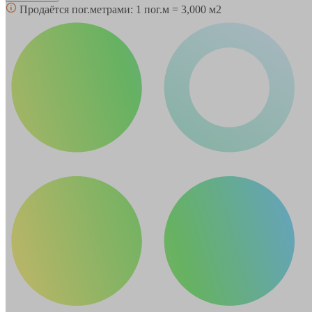
Продаётся пог.метрами:
1 пог.м = 3,000 м2