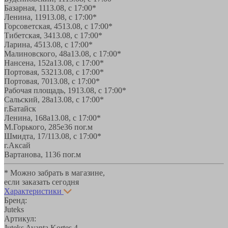
Базарная, 11
13.08, с 17:00*
Ленина, 119
13.08, с 17:00*
Горсоветская, 45
13.08, с 17:00*
Тибетская, 34
13.08, с 17:00*
Ларина, 45
13.08, с 17:00*
Малиновского, 48а
13.08, с 17:00*
Нансена, 152а
13.08, с 17:00*
Портовая, 532
13.08, с 17:00*
Портовая, 70
13.08, с 17:00*
Рабочая площадь, 19
13.08, с 17:00*
Сальский, 28a
13.08, с 17:00*
г.Батайск
Ленина, 168а
13.08, с 17:00*
М.Горького, 285е
36 пог.м
Шмидта, 17/1
13.08, с 17:00*
г.Аксай
Вартанова, 11
36 пог.м
* Можно забрать в магазине,
если заказать сегодня
Характеристики
Бренд:
Juteks
Артикул:
Juteks Avanta Kortes 4