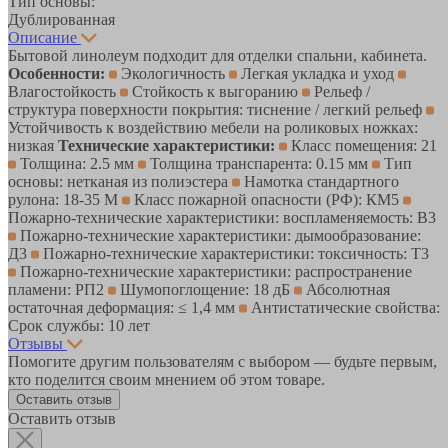
Тип основы:
Дублированная
Описание
Бытовой линолеум подходит для отделки спальни, кабинета.
Особенности:
Экологичность
Легкая укладка и уход
Влагостойкость
Стойкость к выгоранию
Рельеф /
структура поверхности покрытия: тиснение / легкий рельеф
Устойчивость к воздействию мебели на роликовых ножках:
низкая
Технические характеристики:
Класс помещения: 21
Толщина: 2.5 мм
Толщина транспарента: 0.15 мм
Тип
основы: нетканая из полиэстера
Намотка стандартного
рулона: 18-35 М
Класс пожарной опасности (РФ): КМ5
Пожарно-технические характеристики: воспламеняемость: В3
Пожарно-технические характеристики: дымообразование:
Д3
Пожарно-технические характеристики: токсичность: Т3
Пожарно-технические характеристики: распространение
пламени: РП2
Шумопоглощение: 18 дБ
Абсолютная
остаточная деформация: ≤ 1,4 мм
Антистатические свойства:
Срок службы: 10 лет
Отзывы
Помогите другим пользователям с выбором — будьте первым,
кто поделится своим мнением об этом товаре.
Оставить отзыв
Оставить отзыв