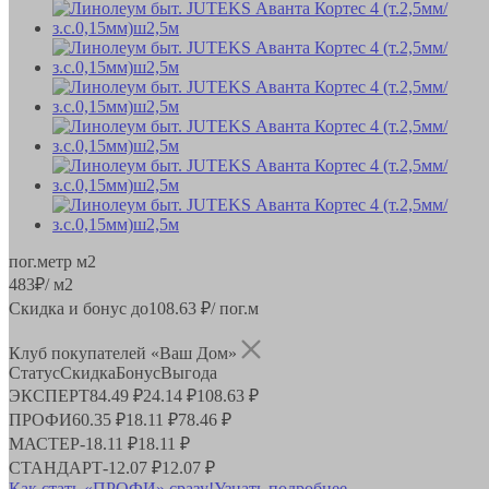
пог.метр
м2
483
₽
/ м2
Скидка и бонус до
108.63
₽/ пог.м
Клуб покупателей «Ваш Дом»
Статус
Скидка
Бонус
Выгода
ЭКСПЕРТ
84.49 ₽
24.14 ₽
108.63 ₽
ПРОФИ
60.35 ₽
18.11 ₽
78.46 ₽
МАСТЕР
-
18.11 ₽
18.11 ₽
СТАНДАРТ
-
12.07 ₽
12.07 ₽
Как стать «ПРОФИ» сразу!
Узнать подробнее