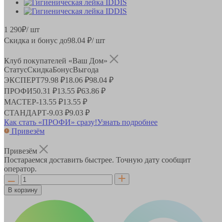
1 290
₽
/ шт
Скидка и бонус до
98.04
₽/ шт
Клуб покупателей «Ваш Дом»
Статус
Скидка
Бонус
Выгода
ЭКСПЕРТ
79.98 ₽
18.06 ₽
98.04 ₽
ПРОФИ
50.31 ₽
13.55 ₽
63.86 ₽
МАСТЕР
-
13.55 ₽
13.55 ₽
СТАНДАРТ
-
9.03 ₽
9.03 ₽
Как стать «ПРОФИ» сразу!
Узнать подробнее
Привезём
Привезём
Постараемся доставить быстрее. Точную дату сообщит
оператор.
В корзину