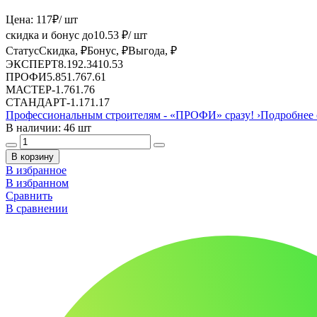
Цена:
117
₽
/ шт
скидка и бонус до
10.53
₽/ шт
Статус
Скидка, ₽
Бонус, ₽
Выгода, ₽
ЭКСПЕРТ
8.19
2.34
10.53
ПРОФИ
5.85
1.76
7.61
МАСТЕР
-
1.76
1.76
СТАНДАРТ
-
1.17
1.17
Профессиональным строителям -
«ПРОФИ»
сразу!
›
Подробнее 
В наличии: 46 шт
В корзину
В избранное
В избранном
Сравнить
В сравнении