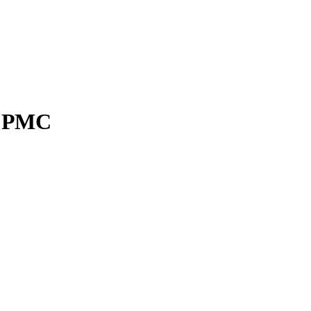
W РМС