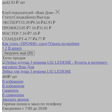
до
42.93
₽/ шт
Клуб покупателей «Ваш Дом»
Статус
Скидка
Бонус
Выгода
ЭКСПЕРТ
33.39 ₽
9.54 ₽
42.93 ₽
ПРОФИ
23.85 ₽
7.16 ₽
31.01 ₽
МАСТЕР
-
7.16 ₽
7.16 ₽
СТАНДАРТ
-
4.77 ₽
4.77 ₽
Как стать «ПРОФИ» сразу!
Узнать подробнее
1
2
В конец
Загрузить ещё
(20)
Хиты продаж
Лейка для душа 3 режима L02 LEDEME
469
₽
/ шт
В избранное
В избранном
Сравнить
В сравнении
Заказать звонок
Горячая линия и заказ по телефону
Ежедневно с 7:00 до 20:00