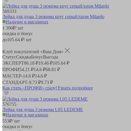
569333
Лейка для душа 3 режима круг серый/хром Milardo
Наличие в магазинах
1 390
₽
/ шт
скидка и бонус
до
105.64
₽/ шт
Клуб покупателей «Ваш Дом»
Статус
Скидка
Бонус
Выгода
ЭКСПЕРТ
86.18 ₽
19.46 ₽
105.64 ₽
ПРОФИ
54.21 ₽
14.6 ₽
68.81 ₽
МАСТЕР
-
14.6 ₽
14.6 ₽
СТАНДАРТ
-
9.73 ₽
9.73 ₽
Как стать «ПРОФИ» сразу!
Узнать подробнее
576755
Лейка для душа 3 режима L05 LEDEME
Наличие в магазинах
553
₽
/ шт
скидка и бонус