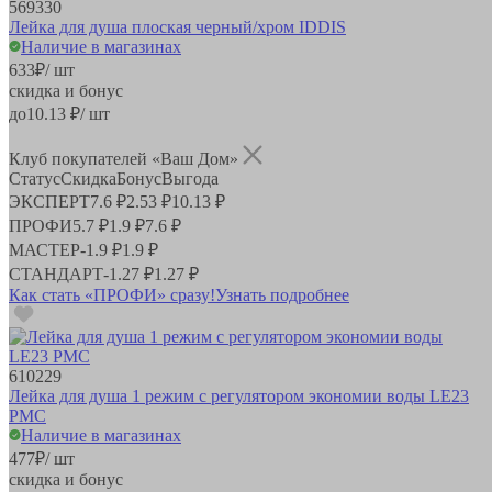
569330
Лейка для душа плоская черный/хром IDDIS
Наличие в магазинах
633
₽
/ шт
скидка и бонус
до
10.13
₽/ шт
Клуб покупателей «Ваш Дом»
Статус
Скидка
Бонус
Выгода
ЭКСПЕРТ
7.6 ₽
2.53 ₽
10.13 ₽
ПРОФИ
5.7 ₽
1.9 ₽
7.6 ₽
МАСТЕР
-
1.9 ₽
1.9 ₽
СТАНДАРТ
-
1.27 ₽
1.27 ₽
Как стать «ПРОФИ» сразу!
Узнать подробнее
610229
Лейка для душа 1 режим с регулятором экономии воды LE23
РМС
Наличие в магазинах
477
₽
/ шт
скидка и бонус