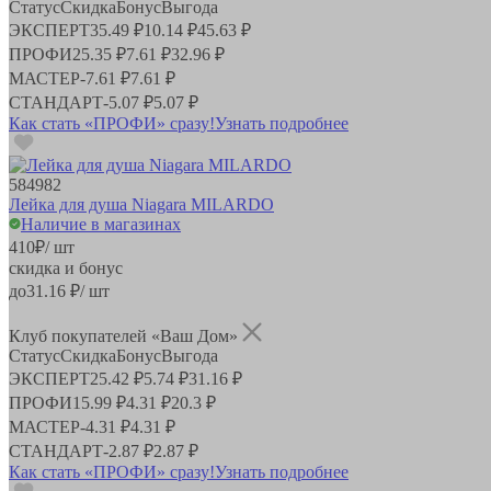
Статус
Скидка
Бонус
Выгода
ЭКСПЕРТ
35.49 ₽
10.14 ₽
45.63 ₽
ПРОФИ
25.35 ₽
7.61 ₽
32.96 ₽
МАСТЕР
-
7.61 ₽
7.61 ₽
СТАНДАРТ
-
5.07 ₽
5.07 ₽
Как стать «ПРОФИ» сразу!
Узнать подробнее
584982
Лейка для душа Niagara MILARDO
Наличие в магазинах
410
₽
/ шт
скидка и бонус
до
31.16
₽/ шт
Клуб покупателей «Ваш Дом»
Статус
Скидка
Бонус
Выгода
ЭКСПЕРТ
25.42 ₽
5.74 ₽
31.16 ₽
ПРОФИ
15.99 ₽
4.31 ₽
20.3 ₽
МАСТЕР
-
4.31 ₽
4.31 ₽
СТАНДАРТ
-
2.87 ₽
2.87 ₽
Как стать «ПРОФИ» сразу!
Узнать подробнее