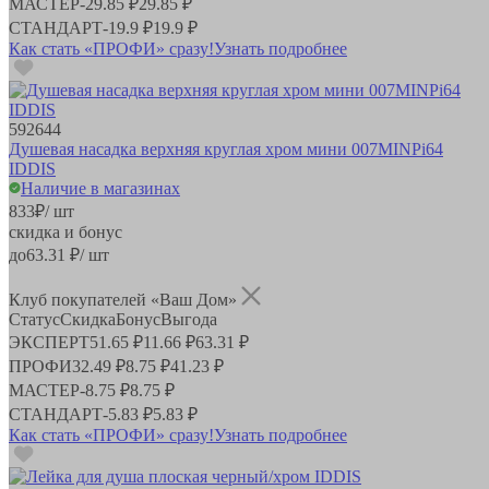
МАСТЕР
-
29.85 ₽
29.85 ₽
СТАНДАРТ
-
19.9 ₽
19.9 ₽
Как стать «ПРОФИ» сразу!
Узнать подробнее
592644
Душевая насадка верхняя круглая хром мини 007MINPi64
IDDIS
Наличие в магазинах
833
₽
/ шт
скидка и бонус
до
63.31
₽/ шт
Клуб покупателей «Ваш Дом»
Статус
Скидка
Бонус
Выгода
ЭКСПЕРТ
51.65 ₽
11.66 ₽
63.31 ₽
ПРОФИ
32.49 ₽
8.75 ₽
41.23 ₽
МАСТЕР
-
8.75 ₽
8.75 ₽
СТАНДАРТ
-
5.83 ₽
5.83 ₽
Как стать «ПРОФИ» сразу!
Узнать подробнее