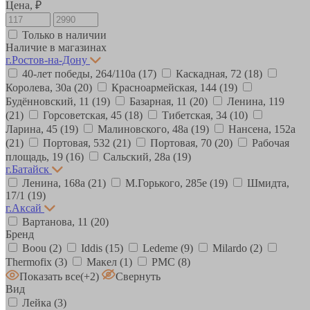
Цена, ₽
Только в наличии
Наличие в магазинах
г.Ростов-на-Дону
40-лет победы, 264/110а
(17)
Каскадная, 72
(18)
Королева, 30а
(20)
Красноармейская, 144
(19)
Будённовский, 11
(19)
Базарная, 11
(20)
Ленина, 119
(21)
Горсоветская, 45
(18)
Тибетская, 34
(10)
Ларина, 45
(19)
Малиновского, 48а
(19)
Нансена, 152а
(21)
Портовая, 532
(21)
Портовая, 70
(20)
Рабочая
площадь, 19
(16)
Сальский, 28a
(19)
г.Батайск
Ленина, 168а
(21)
М.Горького, 285е
(19)
Шмидта,
17/1
(19)
г.Аксай
Вартанова, 11
(20)
Бренд
Boou
(2)
Iddis
(15)
Ledeme
(9)
Milardo
(2)
Thermofix
(3)
Макел
(1)
РМС
(8)
Показать все
(+2)
Свернуть
Вид
Лейка
(3)