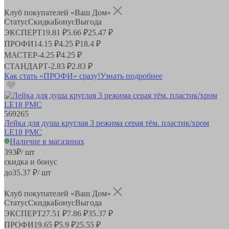
Клуб покупателей «Ваш Дом»
Статус
Скидка
Бонус
Выгода
ЭКСПЕРТ
19.81 ₽
5.66 ₽
25.47 ₽
ПРОФИ
14.15 ₽
4.25 ₽
18.4 ₽
МАСТЕР
-
4.25 ₽
4.25 ₽
СТАНДАРТ
-
2.83 ₽
2.83 ₽
Как стать «ПРОФИ» сразу!
Узнать подробнее
569265
Лейка для душа круглая 3 режима серая тём. пластик/хром
LE18 РМС
Наличие в магазинах
393
₽
/ шт
скидка и бонус
до
35.37
₽/ шт
Клуб покупателей «Ваш Дом»
Статус
Скидка
Бонус
Выгода
ЭКСПЕРТ
27.51 ₽
7.86 ₽
35.37 ₽
ПРОФИ
19.65 ₽
5.9 ₽
25.55 ₽