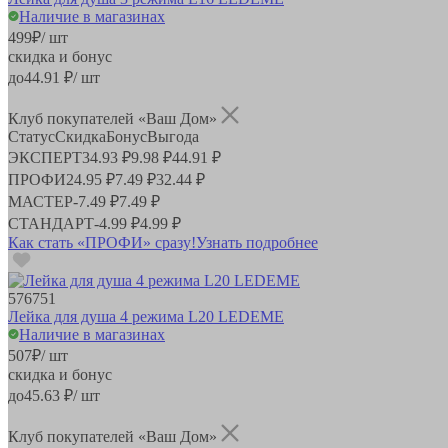
Наличие в магазинах
499
₽
/ шт
скидка и бонус
до
44.91
₽/ шт
Клуб покупателей «Ваш Дом»
Статус
Скидка
Бонус
Выгода
ЭКСПЕРТ
34.93 ₽
9.98 ₽
44.91 ₽
ПРОФИ
24.95 ₽
7.49 ₽
32.44 ₽
МАСТЕР
-
7.49 ₽
7.49 ₽
СТАНДАРТ
-
4.99 ₽
4.99 ₽
Как стать «ПРОФИ» сразу!
Узнать подробнее
576751
Лейка для душа 4 режима L20 LEDEME
Наличие в магазинах
507
₽
/ шт
скидка и бонус
до
45.63
₽/ шт
Клуб покупателей «Ваш Дом»