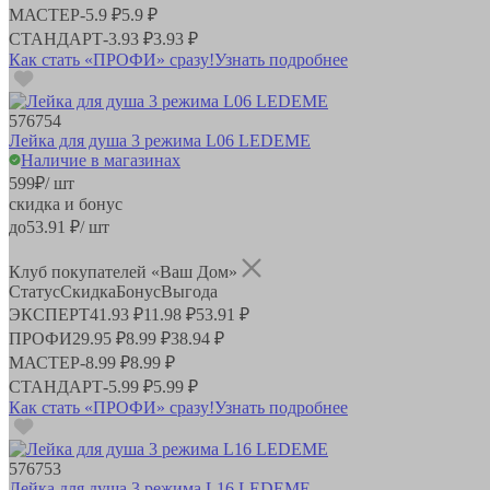
МАСТЕР
-
5.9 ₽
5.9 ₽
СТАНДАРТ
-
3.93 ₽
3.93 ₽
Как стать «ПРОФИ» сразу!
Узнать подробнее
576754
Лейка для душа 3 режима L06 LEDEME
Наличие в магазинах
599
₽
/ шт
скидка и бонус
до
53.91
₽/ шт
Клуб покупателей «Ваш Дом»
Статус
Скидка
Бонус
Выгода
ЭКСПЕРТ
41.93 ₽
11.98 ₽
53.91 ₽
ПРОФИ
29.95 ₽
8.99 ₽
38.94 ₽
МАСТЕР
-
8.99 ₽
8.99 ₽
СТАНДАРТ
-
5.99 ₽
5.99 ₽
Как стать «ПРОФИ» сразу!
Узнать подробнее
576753
Лейка для душа 3 режима L16 LEDEME