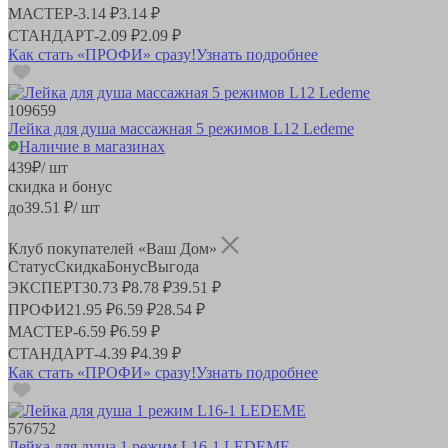
МАСТЕР
-
3.14 ₽
3.14 ₽
СТАНДАРТ
-
2.09 ₽
2.09 ₽
Как стать «ПРОФИ» сразу!
Узнать подробнее
109659
Лейка для душа массажная 5 режимов L12 Ledeme
Наличие в магазинах
439
₽
/ шт
скидка и бонус
до
39.51
₽/ шт
Клуб покупателей «Ваш Дом»
Статус
Скидка
Бонус
Выгода
ЭКСПЕРТ
30.73 ₽
8.78 ₽
39.51 ₽
ПРОФИ
21.95 ₽
6.59 ₽
28.54 ₽
МАСТЕР
-
6.59 ₽
6.59 ₽
СТАНДАРТ
-
4.39 ₽
4.39 ₽
Как стать «ПРОФИ» сразу!
Узнать подробнее
576752
Лейка для душа 1 режим L16-1 LEDEME