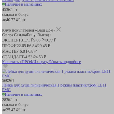
Наличие в магазинах
453
₽
/ шт
скидка и бонус
до
40.77
₽/ шт
Клуб покупателей «Ваш Дом»
Статус
Скидка
Бонус
Выгода
ЭКСПЕРТ
31.71 ₽
9.06 ₽
40.77 ₽
ПРОФИ
22.65 ₽
6.8 ₽
29.45 ₽
МАСТЕР
-
6.8 ₽
6.8 ₽
СТАНДАРТ
-
4.53 ₽
4.53 ₽
Как стать «ПРОФИ» сразу!
Узнать подробнее
569261
Лейка для душа гигиеническая 1 режим пластик/хром LE11
РМС
Наличие в магазинах
283
₽
/ шт
скидка и бонус
до
25.47
₽/ шт