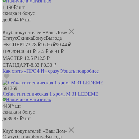
Наличие в магазинах
1 190
₽
/ шт
скидка и бонус
до
90.44
₽/ шт
Клуб покупателей «Ваш Дом»
Статус
Скидка
Бонус
Выгода
ЭКСПЕРТ
73.78 ₽
16.66 ₽
90.44 ₽
ПРОФИ
46.41 ₽
12.5 ₽
58.91 ₽
МАСТЕР
-
12.5 ₽
12.5 ₽
СТАНДАРТ
-
8.33 ₽
8.33 ₽
Как стать «ПРОФИ» сразу!
Узнать подробнее
591369
Лейка гигиеническая 1 хром. М 31 LEDEME
Наличие в магазинах
443
₽
/ шт
скидка и бонус
до
39.87
₽/ шт
Клуб покупателей «Ваш Дом»
Статус
Скидка
Бонус
Выгода