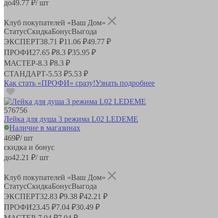
до
49.77
₽/ шт
Клуб покупателей «Ваш Дом»
Статус
Скидка
Бонус
Выгода
ЭКСПЕРТ
38.71 ₽
11.06 ₽
49.77 ₽
ПРОФИ
27.65 ₽
8.3 ₽
35.95 ₽
МАСТЕР
-
8.3 ₽
8.3 ₽
СТАНДАРТ
-
5.53 ₽
5.53 ₽
Как стать «ПРОФИ» сразу!
Узнать подробнее
576756
Лейка для душа 3 режима L02 LEDEME
Наличие в магазинах
469
₽
/ шт
скидка и бонус
до
42.21
₽/ шт
Клуб покупателей «Ваш Дом»
Статус
Скидка
Бонус
Выгода
ЭКСПЕРТ
32.83 ₽
9.38 ₽
42.21 ₽
ПРОФИ
23.45 ₽
7.04 ₽
30.49 ₽
МАСТЕР
-
7.04 ₽
7.04 ₽