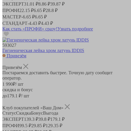
ЭКСПЕРТ
31.01 ₽
8.86 ₽
39.87 ₽
ПРОФИ
22.15 ₽
6.65 ₽
28.8 ₽
МАСТЕР
-
6.65 ₽
6.65 ₽
СТАНДАРТ
-
4.43 ₽
4.43 ₽
Как стать «ПРОФИ» сразу!
Узнать подробнее
593027
Гигиеническая лейка хром латунь IDDIS
Привезём
Привезём
Постараемся доставить быстрее. Точную дату сообщит
оператор.
1 990
₽
/ шт
скидка и бонус
до
179.1
₽/ шт
Клуб покупателей «Ваш Дом»
Статус
Скидка
Бонус
Выгода
ЭКСПЕРТ
139.3 ₽
39.8 ₽
179.1 ₽
ПРОФИ
99.5 ₽
29.85 ₽
129.35 ₽