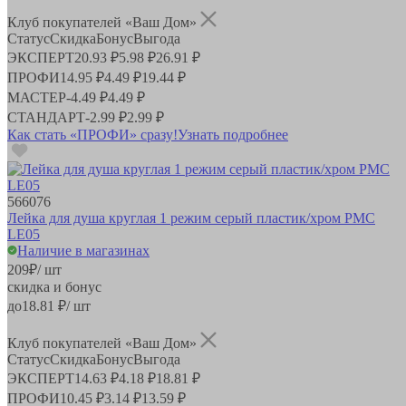
Клуб покупателей «Ваш Дом»
Статус
Скидка
Бонус
Выгода
ЭКСПЕРТ
20.93 ₽
5.98 ₽
26.91 ₽
ПРОФИ
14.95 ₽
4.49 ₽
19.44 ₽
МАСТЕР
-
4.49 ₽
4.49 ₽
СТАНДАРТ
-
2.99 ₽
2.99 ₽
Как стать «ПРОФИ» сразу!
Узнать подробнее
566076
Лейка для душа круглая 1 режим серый пластик/хром РМС
LE05
Наличие в магазинах
209
₽
/ шт
скидка и бонус
до
18.81
₽/ шт
Клуб покупателей «Ваш Дом»
Статус
Скидка
Бонус
Выгода
ЭКСПЕРТ
14.63 ₽
4.18 ₽
18.81 ₽
ПРОФИ
10.45 ₽
3.14 ₽
13.59 ₽