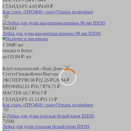
СТАНДАРТ
-
4.69 ₽
4.69 ₽
Как стать «ПРОФИ» сразу!
Узнать подробнее
596183
Лейка для душа,квадратная ширина 98 мм IDDIS
Наличие в магазинах
1 590
₽
/ шт
скидка и бонус
до
120.84
₽/ шт
Клуб покупателей «Ваш Дом»
Статус
Скидка
Бонус
Выгода
ЭКСПЕРТ
98.58 ₽
22.26 ₽
120.84 ₽
ПРОФИ
62.01 ₽
16.7 ₽
78.71 ₽
МАСТЕР
-
16.7 ₽
16.7 ₽
СТАНДАРТ
-
11.13 ₽
11.13 ₽
Как стать «ПРОФИ» сразу!
Узнать подробнее
73500
Лейка для душа плоская белый/хром IDDIS