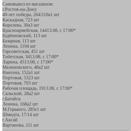
Самовывоз из магазинов:
г.Ростов-на-Дону
40-лет победы, 264/110а
1 шт
Каскадная, 72
3 шт
Королева, 30а
3 шт
Красноармейская, 144
13.08, с 17:00*
Будённовский, 11
3 шт
Базарная, 11
3 шт
Ленина, 119
4 шт
Горсоветская, 45
1 шт
Тибетская, 34
13.08, с 17:00*
Ларина, 45
13.08, с 17:00*
Малиновского, 48а
2 шт
Нансена, 152а
1 шт
Портовая, 532
3 шт
Портовая, 70
3 шт
Рабочая площадь, 19
13.08, с 17:00*
Сальский, 28a
2 шт
г.Батайск
Ленина, 168а
2 шт
М.Горького, 285е
1 шт
Шмидта, 17/1
4 шт
г.Аксай
Вартанова, 11
1 шт