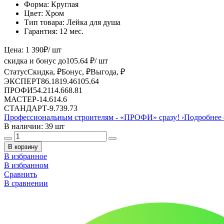
Форма:
Круглая
Цвет:
Хром
Тип товара:
Лейка для душа
Гарантия:
12 мес.
Цена:
1 390
₽
/ шт
скидка и бонус до
105.64
₽/ шт
Статус
Скидка, ₽
Бонус, ₽
Выгода, ₽
ЭКСПЕРТ
86.18
19.46
105.64
ПРОФИ
54.21
14.6
68.81
МАСТЕР
-
14.6
14.6
СТАНДАРТ
-
9.73
9.73
Профессиональным строителям -
«ПРОФИ»
сразу!
›
Подробнее 
В наличии: 39 шт
В корзину
В избранное
В избранном
Сравнить
В сравнении