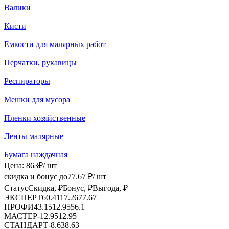
Валики
Кисти
Емкости для малярных работ
Перчатки, рукавицы
Респираторы
Мешки для мусора
Пленки хозяйственные
Ленты малярные
Бумага наждачная
Цена:
863
₽
/ шт
скидка и бонус до
77.67
₽/ шт
Статус
Скидка, ₽
Бонус, ₽
Выгода, ₽
ЭКСПЕРТ
60.41
17.26
77.67
ПРОФИ
43.15
12.95
56.1
МАСТЕР
-
12.95
12.95
СТАНДАРТ
-
8.63
8.63