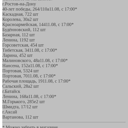
г.Ростов-на-Дону
40-лет победы, 264/110а
11.08, с 17:00*
Каскадная, 72
2 шт
Королева, 30а
2 шт
Красноармейская, 144
11.08, с 17:00*
Будённовский, 11
2 шт
Базарная, 11
2 шт
Ленина, 119
2 шт
Горсоветская, 45
4 шт
Тибетская, 34
11.08, с 17:00*
Ларина, 45
2 шт
Малиновского, 48а
11.08, с 17:00*
Нансена, 152а
11.08, с 17:00*
Портовая, 532
4 шт
Портовая, 70
11.08, с 17:00*
Рабочая площадь, 19
11.08, с 17:00*
Сальский, 28a
2 шт
г.Батайск
Ленина, 168а
11.08, с 17:00*
М.Горького, 285е
2 шт
Шмидта, 17/1
2 шт
г.Аксай
Вартанова, 11
2 шт
* Можно забрать в магазине,