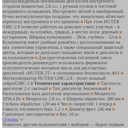
одноцилиндровым бензиновым двигателем внутреннего
сгорания мощностью 2.8 л.с. с ручным пуском и системой
воздушного охлаждения. Инструмент лёгкий и манёвренный.
Ручки мотокультиватора складные, что значительно облегчает
переноску инструмента и его хранение
При этом HUTER
GMC-2.8 позволит работать на довольно узких участках – в
междурядьях, на клумбах, грядках, в местах возле деревьев и
кустарников. Ширина культивации – 28см, глубина – 12см
Культиватор имеет удобные рукоятки с расположенными на
них элементами управления, а также специальный защитный
щиток, который не допускает попадание земли в двигатель и
на пользователя
Для приготовления топливной смеси
производитель рекомендует использовать фирменное
полусинтетическое моторное масло для двухтактных
двигателей «HUTER 2T» в соотношении бензин/масло 40:1
Мотокультиватор HUTER GMC-2.8 – более мощный
собратGMC-1.8
Технические характеристики:
Тактность
двигателя: 2-х тактный
Тип двигателя: бензиновый
Расположение вала двигателя: вертикальное
Мощность:
2059.4 Вт
Мощность: 2.8 л.с.
Ширина обработки: 280 мм
Глубина обработки: 120 мм
Число скоростей: 1 вперед
Емкость топливного бака: 1.2 л
Диаметр фрез: 240 мм
Сцепление: шестеренчатое
Вес: 16 кг
Отзывы
Помогите другим пользователям с выбором — будьте первым,