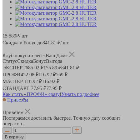
15 589
₽
/ шт
Скидка и бонус до
841.81
₽/ шт
Клуб покупателей «Ваш Дом»
Статус
Скидка
Бонус
Выгода
ЭКСПЕРТ
685.92 ₽
155.89 ₽
841.81 ₽
ПРОФИ
452.08 ₽
116.92 ₽
569 ₽
МАСТЕР
-
116.92 ₽
116.92 ₽
СТАНДАРТ
-
77.95 ₽
77.95 ₽
Как стать «ПРОФИ» сразу!
Узнать подробнее
Привезём
Привезём
Постараемся доставить быстрее. Точную дату сообщит
оператор.
В корзину