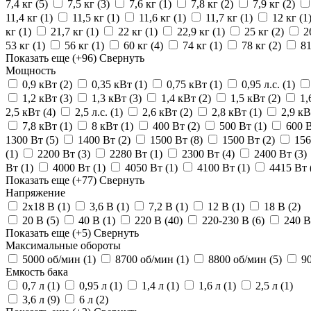
7,4 кг
(5)
7,5 кг
(3)
7,6 кг
(1)
7,8 кг
(2)
7,9 кг
(2)
11,4 кг
(1)
11,5 кг
(1)
11,6 кг
(1)
11,7 кг
(1)
12 кг
(1
кг
(1)
21,7 кг
(1)
22 кг
(1)
22,9 кг
(1)
25 кг
(2)
2
53 кг
(1)
56 кг
(1)
60 кг
(4)
74 кг
(1)
78 кг
(2)
8
Показать еще
(+96)
Свернуть
Мощность
0,9 кВт
(2)
0,35 кВт
(1)
0,75 кВт
(1)
0,95 л.с.
(1)
1,2 кВт
(3)
1,3 кВт
(3)
1,4 кВт
(2)
1,5 кВт
(2)
1,
2,5 кВт
(4)
2,5 л.с.
(1)
2,6 кВт
(2)
2,8 кВт
(1)
2,9 к
7,8 кВт
(1)
8 кВт
(1)
400 Вт
(2)
500 Вт
(1)
600 
1300 Вт
(5)
1400 Вт
(2)
1500 Вт
(8)
1500 Вт
(2)
15
(1)
2200 Вт
(3)
2280 Вт
(1)
2300 Вт
(4)
2400 Вт
(3)
Вт
(1)
4000 Вт
(1)
4050 Вт
(1)
4100 Вт
(1)
4415 Вт
Показать еще
(+77)
Свернуть
Напряжение
2х18 В
(1)
3,6 В
(1)
7,2 В
(1)
12 В
(1)
18 В
(2)
20 В
(5)
40 В
(1)
220 В
(40)
220-230 В
(6)
240 
Показать еще
(+5)
Свернуть
Максимальные обороты
5000 об/мин
(1)
8700 об/мин
(1)
8800 об/мин
(5)
9
Емкость бака
0,7 л
(1)
0,95 л
(1)
1,4 л
(1)
1,6 л
(1)
2,5 л
(1)
3,6 л
(9)
6 л
(2)