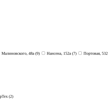
Малиновского, 48а
(9)
Нансена, 152а
(7)
Портовая, 532
рТех
(2)