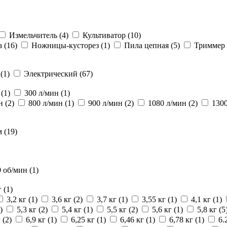
Измельчитель
(4)
Культиватор
(10)
а
(16)
Ножницы-кусторез
(1)
Пила цепная
(5)
Триммер
й
(1)
Электрический
(67)
н
(1)
300 л/мин
(1)
ин
(2)
800 л/мин
(1)
900 л/мин
(2)
1080 л/мин
(2)
130
м
(19)
0 об/мин
(1)
г
(1)
3,2 кг
(1)
3,6 кг
(2)
3,7 кг
(1)
3,55 кг
(1)
4,1 кг
(1)
)
5,3 кг
(2)
5,4 кг
(1)
5,5 кг
(2)
5,6 кг
(1)
5,8 кг
(5
г
(2)
6,9 кг
(1)
6,25 кг
(1)
6,46 кг
(1)
6,78 кг
(1)
6.