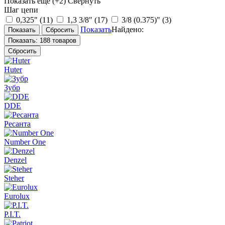
Показать еще
(+2)
Свернуть
Шаг цепи
0,325"
(11)
1,3 3/8"
(17)
3/8 (0.375)"
(3)
Показать
Найдено:
Показать:
188 товаров
Сбросить
Huter
Зубр
DDE
Ресанта
Number One
Denzel
Steher
Eurolux
P.I.T.