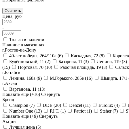
Очистить
Цена, руб
-
Только в наличии
Наличие в магазинах
г.Ростов-на-Дону
40-лет победы, 264/110а
(6)
Каскадная, 72
(8)
Королев
Будённовский, 11
(2)
Базарная, 11
(3)
Ленина, 119
(3)
(15)
Портовая, 70
(10)
Рабочая площадь, 19
(8)
Сальск
г.Батайск
Ленина, 168а
(9)
М.Горького, 285е
(16)
Шмидта, 17/1
г.Аксай
Вартанова, 11
(13)
Показать еще
(+16)
Свернуть
Бренд
Champion
(7)
DDE
(20)
Denzel
(11)
Eurolux
(4)
Number One
(13)
P.I.T.
(1)
Patriot
(1)
Steher
(7)
Показать еще
(+9)
Свернуть
Акции
Лучшая цена
(5)