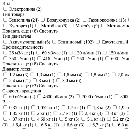
Вид
Электропила
(2)
Тип товара
Бензопила
(24)
Воздуходувка
(2)
Газонокосилка
(15)
Кусторез
(1)
Мотоблок
(8)
Мотобур
(9)
Мотопомп
Показать еще
(+8)
Свернуть
Тип двигателя
Аккумуляторный
(6)
Бензиновый
(102)
Двухтактны
Производительность
36 м3/час
(1)
60 м3/час
(1)
130 л/мин
(1)
150 л/ми
350 л/мин
(1)
416 л/мин
(1)
550 л/мин
(1)
600 л/м
Показать еще
(+8)
Свернуть
Диаметр лески
1,2 мм
(3)
1,3 мм
(1)
1,6 мм
(4)
1,8 мм
(1)
2,0 м
2,4 мм
(21)
3 мм
(2)
3,0 мм
(6)
Показать еще
(+3)
Свернуть
Скорость вращения
60 об/мин
(2)
4600 об/мин
(2)
7000 об/мин
(1)
800
Вес
0,35 кг
(1)
1,055 кг
(1)
1,7 кг
(1)
1,8 кг
(2)
1,9 к
1,35 кг
(1)
2 кг
(1)
2,7 кг
(1)
2,8 кг
(3)
3 кг
(3)
4,37 кг
(1)
4,69 кг
(1)
5 кг
(5)
5,1 кг
(1)
5,2 кг
(2
(3)
6,4 кг
(1)
6,5 кг
(1)
6,6 кг
(3)
6,7 кг
(3)
6,8 к