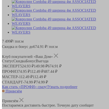
7 499
₽
/ пог.м
Скидка и бонус до
674.91
₽/ пог.м
Клуб покупателей «Ваш Дом»
Статус
Скидка
Бонус
Выгода
ЭКСПЕРТ
524.93 ₽
149.98 ₽
674.91 ₽
ПРОФИ
374.95 ₽
112.49 ₽
487.44 ₽
МАСТЕР
-
112.49 ₽
112.49 ₽
СТАНДАРТ
-
74.99 ₽
74.99 ₽
Как стать «ПРОФИ» сразу!
Узнать подробнее
Привезём
Привезём
Постараемся доставить быстрее. Точную дату сообщит