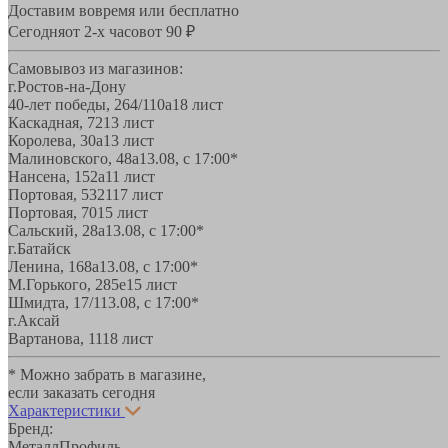
Доставим вовремя или бесплатно
Сегодня
от 2-х часов
от 90 ₽
Самовывоз из магазинов:
г.Ростов-на-Дону
40-лет победы, 264/110а
18 лист
Каскадная, 72
13 лист
Королева, 30а
13 лист
Малиновского, 48а
13.08, с 17:00*
Нансена, 152а
11 лист
Портовая, 532
117 лист
Портовая, 70
15 лист
Сальский, 28a
13.08, с 17:00*
г.Батайск
Ленина, 168а
13.08, с 17:00*
М.Горького, 285е
15 лист
Шмидта, 17/1
13.08, с 17:00*
г.Аксай
Вартанова, 11
18 лист
* Можно забрать в магазине,
если заказать сегодня
Характеристики
Бренд:
МеталлПрофиль