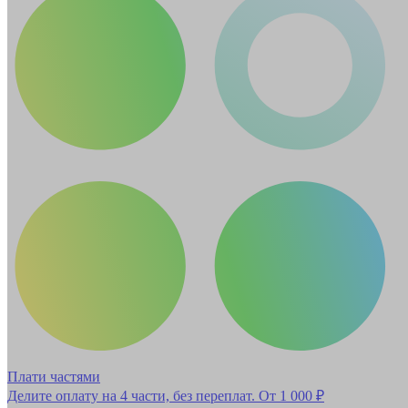
Плати частями
Делите оплату на 4 части, без переплат.
От 1 000 ₽