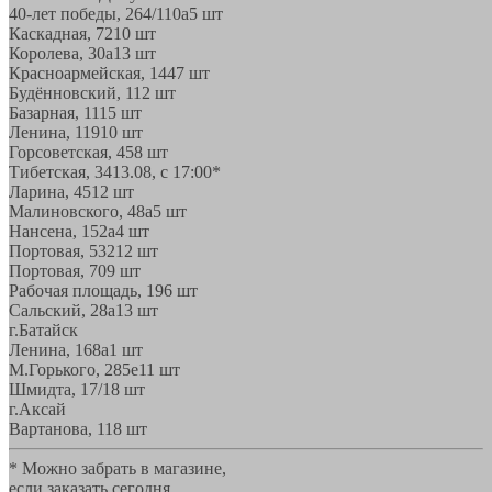
40-лет победы, 264/110а
5 шт
Каскадная, 72
10 шт
Королева, 30а
13 шт
Красноармейская, 144
7 шт
Будённовский, 11
2 шт
Базарная, 11
15 шт
Ленина, 119
10 шт
Горсоветская, 45
8 шт
Тибетская, 34
13.08, с 17:00*
Ларина, 45
12 шт
Малиновского, 48а
5 шт
Нансена, 152а
4 шт
Портовая, 532
12 шт
Портовая, 70
9 шт
Рабочая площадь, 19
6 шт
Сальский, 28a
13 шт
г.Батайск
Ленина, 168а
1 шт
М.Горького, 285е
11 шт
Шмидта, 17/1
8 шт
г.Аксай
Вартанова, 11
8 шт
* Можно забрать в магазине,
если заказать сегодня