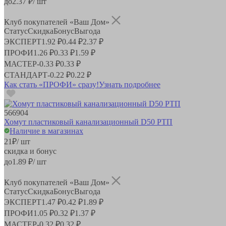
до
2.37
₽/ шт
Клуб покупателей «Ваш Дом»
Статус
Скидка
Бонус
Выгода
ЭКСПЕРТ
1.92 ₽
0.44 ₽
2.37 ₽
ПРОФИ
1.26 ₽
0.33 ₽
1.59 ₽
МАСТЕР
-
0.33 ₽
0.33 ₽
СТАНДАРТ
-
0.22 ₽
0.22 ₽
Как стать «ПРОФИ» сразу!
Узнать подробнее
566904
Хомут пластиковый канализационный D50 РТП
Наличие в магазинах
21
₽
/ шт
скидка и бонус
до
1.89
₽/ шт
Клуб покупателей «Ваш Дом»
Статус
Скидка
Бонус
Выгода
ЭКСПЕРТ
1.47 ₽
0.42 ₽
1.89 ₽
ПРОФИ
1.05 ₽
0.32 ₽
1.37 ₽
МАСТЕР
-
0.32 ₽
0.32 ₽