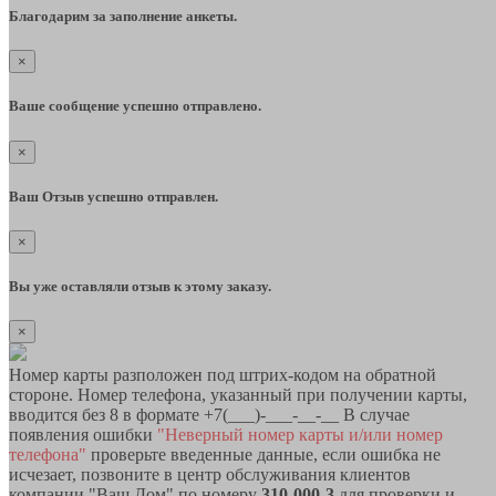
Благодарим за заполнение анкеты.
×
Ваше сообщение успешно отправлено.
×
Ваш Отзыв успешно отправлен.
×
Вы уже оставляли отзыв к этому заказу.
×
Номер карты разположен под штрих-кодом на обратной
стороне. Номер телефона, указанный при получении карты,
вводится без 8 в формате +7(___)-___-__-__ В случае
появления ошибки
"Неверный номер карты и/или номер
телефона"
проверьте введенные данные, если ошибка не
исчезает, позвоните в центр обслуживания клиентов
компании "Ваш Дом" по номеру
310-000-3
для проверки и