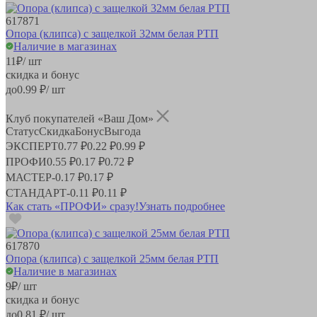
617871
Опора (клипса) с защелкой 32мм белая РТП
Наличие в магазинах
11
₽
/ шт
скидка и бонус
до
0.99
₽/ шт
Клуб покупателей «Ваш Дом»
Статус
Скидка
Бонус
Выгода
ЭКСПЕРТ
0.77 ₽
0.22 ₽
0.99 ₽
ПРОФИ
0.55 ₽
0.17 ₽
0.72 ₽
МАСТЕР
-
0.17 ₽
0.17 ₽
СТАНДАРТ
-
0.11 ₽
0.11 ₽
Как стать «ПРОФИ» сразу!
Узнать подробнее
617870
Опора (клипса) с защелкой 25мм белая РТП
Наличие в магазинах
9
₽
/ шт
скидка и бонус
до
0.81
₽/ шт