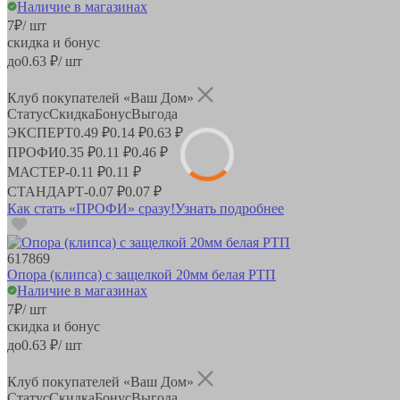
Наличие в магазинах
7
₽
/ шт
скидка и бонус
до
0.63
₽/ шт
Клуб покупателей «Ваш Дом»
Статус
Скидка
Бонус
Выгода
ЭКСПЕРТ
0.49 ₽
0.14 ₽
0.63 ₽
ПРОФИ
0.35 ₽
0.11 ₽
0.46 ₽
МАСТЕР
-
0.11 ₽
0.11 ₽
СТАНДАРТ
-
0.07 ₽
0.07 ₽
Как стать «ПРОФИ» сразу!
Узнать подробнее
617869
Опора (клипса) с защелкой 20мм белая РТП
Наличие в магазинах
7
₽
/ шт
скидка и бонус
до
0.63
₽/ шт
Клуб покупателей «Ваш Дом»
Статус
Скидка
Бонус
Выгода