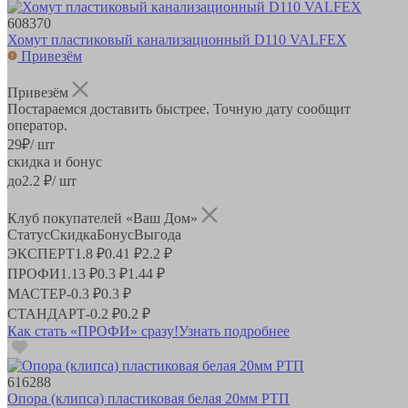
608370
Хомут пластиковый канализационный D110 VALFEX
Привезём
Привезём
Постараемся доставить быстрее. Точную дату сообщит
оператор.
29
₽
/ шт
скидка и бонус
до
2.2
₽/ шт
Клуб покупателей «Ваш Дом»
Статус
Скидка
Бонус
Выгода
ЭКСПЕРТ
1.8 ₽
0.41 ₽
2.2 ₽
ПРОФИ
1.13 ₽
0.3 ₽
1.44 ₽
МАСТЕР
-
0.3 ₽
0.3 ₽
СТАНДАРТ
-
0.2 ₽
0.2 ₽
Как стать «ПРОФИ» сразу!
Узнать подробнее
616288
Опора (клипса) пластиковая белая 20мм РТП