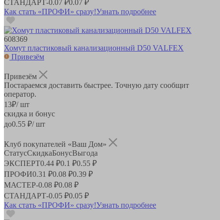
СТАНДАРТ
-
0.07 ₽
0.07 ₽
Как стать «ПРОФИ» сразу!
Узнать подробнее
608369
Хомут пластиковый канализационный D50 VALFEX
Привезём
Привезём
Постараемся доставить быстрее. Точную дату сообщит
оператор.
13
₽
/ шт
скидка и бонус
до
0.55
₽/ шт
Клуб покупателей «Ваш Дом»
Статус
Скидка
Бонус
Выгода
ЭКСПЕРТ
0.44 ₽
0.1 ₽
0.55 ₽
ПРОФИ
0.31 ₽
0.08 ₽
0.39 ₽
МАСТЕР
-
0.08 ₽
0.08 ₽
СТАНДАРТ
-
0.05 ₽
0.05 ₽
Как стать «ПРОФИ» сразу!
Узнать подробнее