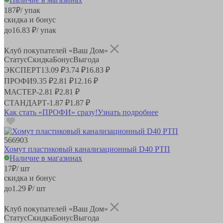
187
₽
/ упак
скидка и бонус
до
16.83
₽/ упак
Клуб покупателей «Ваш Дом»
Статус
Скидка
Бонус
Выгода
ЭКСПЕРТ
13.09 ₽
3.74 ₽
16.83 ₽
ПРОФИ
9.35 ₽
2.81 ₽
12.16 ₽
МАСТЕР
-
2.81 ₽
2.81 ₽
СТАНДАРТ
-
1.87 ₽
1.87 ₽
Как стать «ПРОФИ» сразу!
Узнать подробнее
566903
Хомут пластиковый канализационный D40 РТП
Наличие в магазинах
17
₽
/ шт
скидка и бонус
до
1.29
₽/ шт
Клуб покупателей «Ваш Дом»
Статус
Скидка
Бонус
Выгода