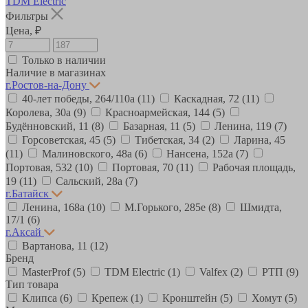
TDM Electric
Фильтры
Цена, ₽
Только в наличии
Наличие в магазинах
г.Ростов-на-Дону
40-лет победы, 264/110а
(11)
Каскадная, 72
(11)
Королева, 30а
(9)
Красноармейская, 144
(5)
Будённовский, 11
(8)
Базарная, 11
(5)
Ленина, 119
(7)
Горсоветская, 45
(5)
Тибетская, 34
(2)
Ларина, 45
(11)
Малиновского, 48а
(6)
Нансена, 152а
(7)
Портовая, 532
(10)
Портовая, 70
(11)
Рабочая площадь,
19
(11)
Сальский, 28a
(7)
г.Батайск
Ленина, 168а
(10)
М.Горького, 285е
(8)
Шмидта,
17/1
(6)
г.Аксай
Вартанова, 11
(12)
Бренд
MasterProf
(5)
TDM Electric
(1)
Valfex
(2)
РТП
(9)
Тип товара
Клипса
(6)
Крепеж
(1)
Кронштейн
(5)
Хомут
(5)