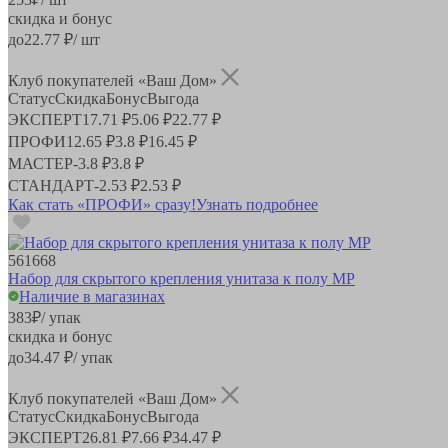
скидка и бонус
до
22.77
₽/ шт
Клуб покупателей «Ваш Дом»
Статус
Скидка
Бонус
Выгода
ЭКСПЕРТ
17.71 ₽
5.06 ₽
22.77 ₽
ПРОФИ
12.65 ₽
3.8 ₽
16.45 ₽
МАСТЕР
-
3.8 ₽
3.8 ₽
СТАНДАРТ
-
2.53 ₽
2.53 ₽
Как стать «ПРОФИ» сразу!
Узнать подробнее
561668
Набор для скрытого крепления унитаза к полу MP
Наличие в магазинах
383
₽
/ упак
скидка и бонус
до
34.47
₽/ упак
Клуб покупателей «Ваш Дом»
Статус
Скидка
Бонус
Выгода
ЭКСПЕРТ
26.81 ₽
7.66 ₽
34.47 ₽