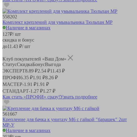
558202
Комплект креплений для умывальника Тюльпан MP
Наличие в магазинах
127
₽
/ шт
скидка и бонус
до
11.43
₽/ шт
Клуб покупателей «Ваш Дом»
Статус
Скидка
Бонус
Выгода
ЭКСПЕРТ
8.89 ₽
2.54 ₽
11.43 ₽
ПРОФИ
6.35 ₽
1.91 ₽
8.26 ₽
МАСТЕР
-
1.91 ₽
1.91 ₽
СТАНДАРТ
-
1.27 ₽
1.27 ₽
Как стать «ПРОФИ» сразу!
Узнать подробнее
561667
Крепление для бачка к унитазу М6 с гайкой "барашек" 2шт
MP-У
Наличие в магазинах
253
₽
/ шт