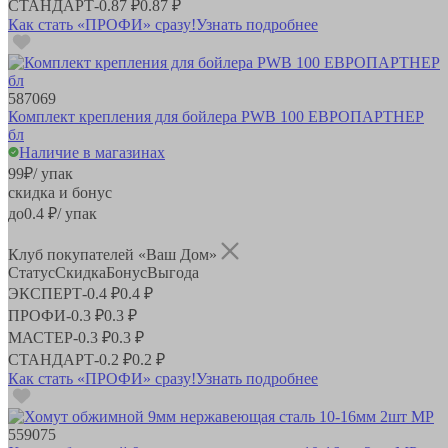
СТАНДАРТ
-
0.87 ₽
0.87 ₽
Как стать «ПРОФИ» сразу!
Узнать подробнее
587069
Комплект крепления для бойлера PWB 100 ЕВРОПАРТНЕР
бл
Наличие в магазинах
99
₽
/ упак
скидка и бонус
до
0.4
₽/ упак
Клуб покупателей «Ваш Дом»
Статус
Скидка
Бонус
Выгода
ЭКСПЕРТ
-
0.4 ₽
0.4 ₽
ПРОФИ
-
0.3 ₽
0.3 ₽
МАСТЕР
-
0.3 ₽
0.3 ₽
СТАНДАРТ
-
0.2 ₽
0.2 ₽
Как стать «ПРОФИ» сразу!
Узнать подробнее
559075