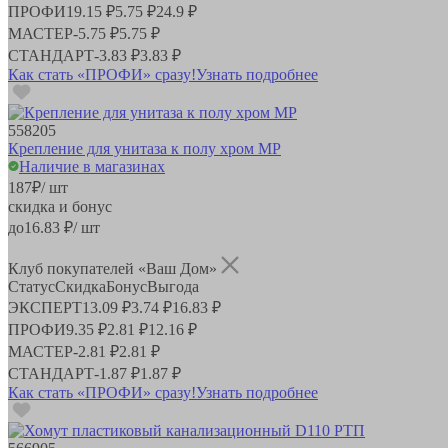
ПРОФИ
19.15 ₽
5.75 ₽
24.9 ₽
МАСТЕР
-
5.75 ₽
5.75 ₽
СТАНДАРТ
-
3.83 ₽
3.83 ₽
Как стать «ПРОФИ» сразу!
Узнать подробнее
558205
Крепление для унитаза к полу хром MP
Наличие в магазинах
187
₽
/ шт
скидка и бонус
до
16.83
₽/ шт
Клуб покупателей «Ваш Дом»
Статус
Скидка
Бонус
Выгода
ЭКСПЕРТ
13.09 ₽
3.74 ₽
16.83 ₽
ПРОФИ
9.35 ₽
2.81 ₽
12.16 ₽
МАСТЕР
-
2.81 ₽
2.81 ₽
СТАНДАРТ
-
1.87 ₽
1.87 ₽
Как стать «ПРОФИ» сразу!
Узнать подробнее