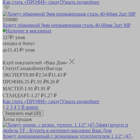
Как стать «ПРОФИ» сразу!
Узнать подробнее
559080
Хомут обжимной 9мм нержавеющая сталь 40-60мм 2шт MP
Наличие в магазинах
127
₽
/ упак
скидка и бонус
до
11.43
₽/ упак
Клуб покупателей «Ваш Дом»
Статус
Скидка
Бонус
Выгода
ЭКСПЕРТ
8.89 ₽
2.54 ₽
11.43 ₽
ПРОФИ
6.35 ₽
1.91 ₽
8.26 ₽
МАСТЕР
-
1.91 ₽
1.91 ₽
СТАНДАРТ
-
1.27 ₽
1.27 ₽
Как стать «ПРОФИ» сразу!
Узнать подробнее
1
2
3
4
5
В конец
Загрузить ещё
(20)
Хиты продаж
Хомут оцинкованный с резиновым уплотнителем 1 1/2" (47-