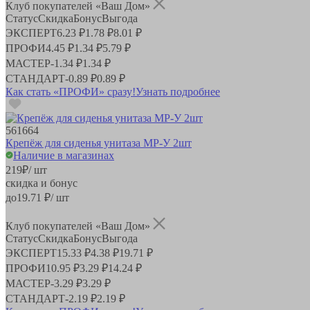
Клуб покупателей «Ваш Дом»
Статус
Скидка
Бонус
Выгода
ЭКСПЕРТ
6.23 ₽
1.78 ₽
8.01 ₽
ПРОФИ
4.45 ₽
1.34 ₽
5.79 ₽
МАСТЕР
-
1.34 ₽
1.34 ₽
СТАНДАРТ
-
0.89 ₽
0.89 ₽
Как стать «ПРОФИ» сразу!
Узнать подробнее
561664
Крепёж для сиденья унитаза MP-У 2шт
Наличие в магазинах
219
₽
/ шт
скидка и бонус
до
19.71
₽/ шт
Клуб покупателей «Ваш Дом»
Статус
Скидка
Бонус
Выгода
ЭКСПЕРТ
15.33 ₽
4.38 ₽
19.71 ₽
ПРОФИ
10.95 ₽
3.29 ₽
14.24 ₽
МАСТЕР
-
3.29 ₽
3.29 ₽
СТАНДАРТ
-
2.19 ₽
2.19 ₽