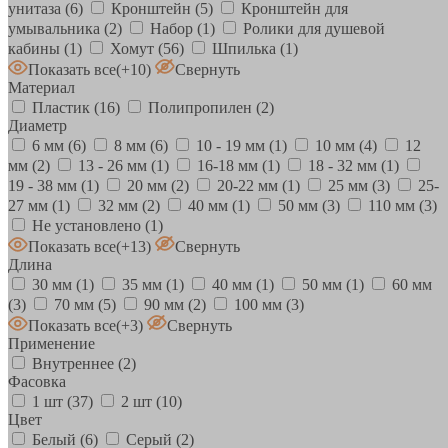
унитаза
(6)
Кронштейн
(5)
Кронштейн для
умывальника
(2)
Набор
(1)
Ролики для душевой
кабины
(1)
Хомут
(56)
Шпилька
(1)
Показать все
(+10)
Свернуть
Материал
Пластик
(16)
Полипропилен
(2)
Диаметр
6 мм
(6)
8 мм
(6)
10 - 19 мм
(1)
10 мм
(4)
12
мм
(2)
13 - 26 мм
(1)
16-18 мм
(1)
18 - 32 мм
(1)
19 - 38 мм
(1)
20 мм
(2)
20-22 мм
(1)
25 мм
(3)
25-
27 мм
(1)
32 мм
(2)
40 мм
(1)
50 мм
(3)
110 мм
(3)
Не установлено
(1)
Показать все
(+13)
Свернуть
Длина
30 мм
(1)
35 мм
(1)
40 мм
(1)
50 мм
(1)
60 мм
(3)
70 мм
(5)
90 мм
(2)
100 мм
(3)
Показать все
(+3)
Свернуть
Применение
Внутреннее
(2)
Фасовка
1 шт
(37)
2 шт
(10)
Цвет
Белый
(6)
Серый
(2)