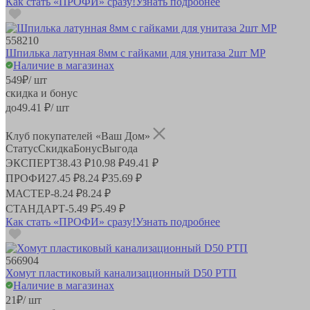
Как стать «ПРОФИ» сразу!
Узнать подробнее
558210
Шпилька латунная 8мм с гайками для унитаза 2шт MP
Наличие в магазинах
549
₽
/ шт
скидка и бонус
до
49.41
₽/ шт
Клуб покупателей «Ваш Дом»
Статус
Скидка
Бонус
Выгода
ЭКСПЕРТ
38.43 ₽
10.98 ₽
49.41 ₽
ПРОФИ
27.45 ₽
8.24 ₽
35.69 ₽
МАСТЕР
-
8.24 ₽
8.24 ₽
СТАНДАРТ
-
5.49 ₽
5.49 ₽
Как стать «ПРОФИ» сразу!
Узнать подробнее
566904
Хомут пластиковый канализационный D50 РТП
Наличие в магазинах
21
₽
/ шт