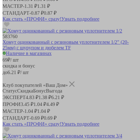
МАСТЕР
-
1.31 ₽
1.31 ₽
СТАНДАРТ
-
0.87 ₽
0.87 ₽
Как стать «ПРОФИ» сразу!
Узнать подробнее
583760
Хомут оцинкованный с резиновым уплотнителем 1/2" (20-
25мм) с шурупом и дюбелем TF
Наличие в магазинах
69
₽
/ шт
скидка и бонус
до
6.21
₽/ шт
Клуб покупателей «Ваш Дом»
Статус
Скидка
Бонус
Выгода
ЭКСПЕРТ
4.83 ₽
1.38 ₽
6.21 ₽
ПРОФИ
3.45 ₽
1.04 ₽
4.49 ₽
МАСТЕР
-
1.04 ₽
1.04 ₽
СТАНДАРТ
-
0.69 ₽
0.69 ₽
Как стать «ПРОФИ» сразу!
Узнать подробнее