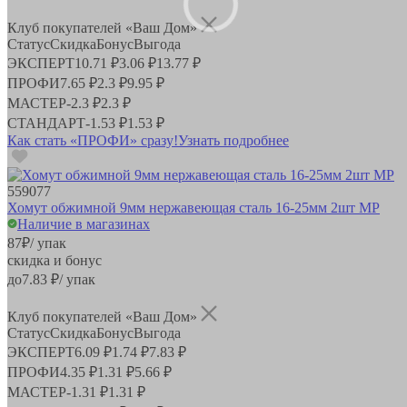
Клуб покупателей «Ваш Дом»
Статус
Скидка
Бонус
Выгода
ЭКСПЕРТ
10.71 ₽
3.06 ₽
13.77 ₽
ПРОФИ
7.65 ₽
2.3 ₽
9.95 ₽
МАСТЕР
-
2.3 ₽
2.3 ₽
СТАНДАРТ
-
1.53 ₽
1.53 ₽
Как стать «ПРОФИ» сразу!
Узнать подробнее
559077
Хомут обжимной 9мм нержавеющая сталь 16-25мм 2шт MP
Наличие в магазинах
87
₽
/ упак
скидка и бонус
до
7.83
₽/ упак
Клуб покупателей «Ваш Дом»
Статус
Скидка
Бонус
Выгода
ЭКСПЕРТ
6.09 ₽
1.74 ₽
7.83 ₽
ПРОФИ
4.35 ₽
1.31 ₽
5.66 ₽
МАСТЕР
-
1.31 ₽
1.31 ₽