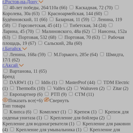
г.Ростов-на-Дону
40-лет победы, 264/110а
(66)
Каскадная, 72
(70)
Королева, 30а
(63)
Красноармейская, 144
(60)
Будённовский, 11
(66)
Базарная, 11
(59)
Ленина, 119
(58)
Горсоветская, 45
(41)
Тибетская, 34
(24)
Ларина, 45
(70)
Малиновского, 48а
(62)
Нансена, 152а
(63)
Портовая, 532
(68)
Портовая, 70
(63)
Рабочая
площадь, 19
(67)
Сальский, 28a
(60)
г.Батайск
Ленина, 168а
(59)
М.Горького, 285е
(64)
Шмидта,
17/1
(62)
г.Аксай
Вартанова, 11
(65)
Бренд
DARW1
(1)
Iddis
(1)
MasterProf
(44)
TDM Electric
(1)
Thermofix
(10)
Valfex
(2)
Walraven
(2)
Zitar
(2)
Европартнер
(6)
РТП
(9)
СТМ
(11)
Показать все
(+6)
Свернуть
Тип товара
Клипса
(6)
Комплект
(1)
Крепеж
(1)
Крепеж для
сиденья унитаза
(1)
Крепление для бойлера
(2)
Крепление для водонагревателя
(1)
Крепление для раковин
(4)
Крепление для умывальника
(1)
Крепление для