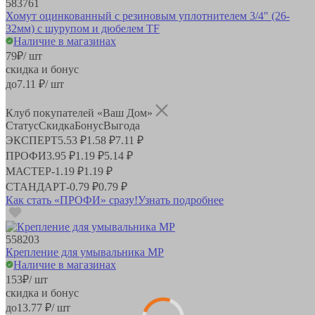
583761
Хомут оцинкованный с резиновым уплотнителем 3/4" (26-
32мм) с шурупом и дюбелем TF
Наличие в магазинах
79
₽
/ шт
скидка и бонус
до
7.11
₽/ шт
Клуб покупателей «Ваш Дом»
Статус
Скидка
Бонус
Выгода
ЭКСПЕРТ
5.53 ₽
1.58 ₽
7.11 ₽
ПРОФИ
3.95 ₽
1.19 ₽
5.14 ₽
МАСТЕР
-
1.19 ₽
1.19 ₽
СТАНДАРТ
-
0.79 ₽
0.79 ₽
Как стать «ПРОФИ» сразу!
Узнать подробнее
558203
Крепление для умывальника MP
Наличие в магазинах
153
₽
/ шт
скидка и бонус
до
13.77
₽/ шт