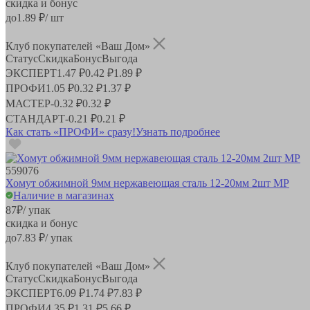
скидка и бонус
до
1.89
₽/ шт
Клуб покупателей «Ваш Дом»
Статус
Скидка
Бонус
Выгода
ЭКСПЕРТ
1.47 ₽
0.42 ₽
1.89 ₽
ПРОФИ
1.05 ₽
0.32 ₽
1.37 ₽
МАСТЕР
-
0.32 ₽
0.32 ₽
СТАНДАРТ
-
0.21 ₽
0.21 ₽
Как стать «ПРОФИ» сразу!
Узнать подробнее
559076
Хомут обжимной 9мм нержавеющая сталь 12-20мм 2шт MP
Наличие в магазинах
87
₽
/ упак
скидка и бонус
до
7.83
₽/ упак
Клуб покупателей «Ваш Дом»
Статус
Скидка
Бонус
Выгода
ЭКСПЕРТ
6.09 ₽
1.74 ₽
7.83 ₽
ПРОФИ
4.35 ₽
1.31 ₽
5.66 ₽