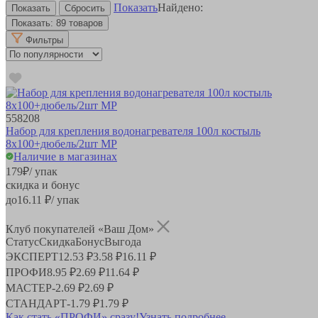
Показать
Найдено:
Показать:
89 товаров
Фильтры
558208
Набор для крепления водонагревателя 100л костыль
8х100+дюбель/2шт MP
Наличие в магазинах
179
₽
/ упак
скидка и бонус
до
16.11
₽/ упак
Клуб покупателей «Ваш Дом»
Статус
Скидка
Бонус
Выгода
ЭКСПЕРТ
12.53 ₽
3.58 ₽
16.11 ₽
ПРОФИ
8.95 ₽
2.69 ₽
11.64 ₽
МАСТЕР
-
2.69 ₽
2.69 ₽
СТАНДАРТ
-
1.79 ₽
1.79 ₽
Как стать «ПРОФИ» сразу!
Узнать подробнее