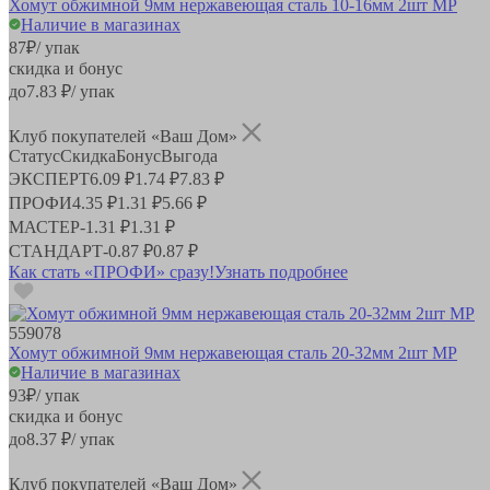
Хомут обжимной 9мм нержавеющая сталь 10-16мм 2шт MP
Наличие в магазинах
87
₽
/ упак
скидка и бонус
до
7.83
₽/ упак
Клуб покупателей «Ваш Дом»
Статус
Скидка
Бонус
Выгода
ЭКСПЕРТ
6.09 ₽
1.74 ₽
7.83 ₽
ПРОФИ
4.35 ₽
1.31 ₽
5.66 ₽
МАСТЕР
-
1.31 ₽
1.31 ₽
СТАНДАРТ
-
0.87 ₽
0.87 ₽
Как стать «ПРОФИ» сразу!
Узнать подробнее
559078
Хомут обжимной 9мм нержавеющая сталь 20-32мм 2шт MP
Наличие в магазинах
93
₽
/ упак
скидка и бонус
до
8.37
₽/ упак
Клуб покупателей «Ваш Дом»