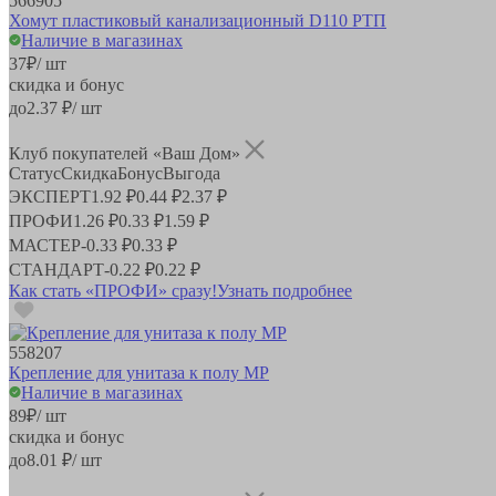
566905
Хомут пластиковый канализационный D110 РТП
Наличие в магазинах
37
₽
/ шт
скидка и бонус
до
2.37
₽/ шт
Клуб покупателей «Ваш Дом»
Статус
Скидка
Бонус
Выгода
ЭКСПЕРТ
1.92 ₽
0.44 ₽
2.37 ₽
ПРОФИ
1.26 ₽
0.33 ₽
1.59 ₽
МАСТЕР
-
0.33 ₽
0.33 ₽
СТАНДАРТ
-
0.22 ₽
0.22 ₽
Как стать «ПРОФИ» сразу!
Узнать подробнее
558207
Крепление для унитаза к полу MP
Наличие в магазинах
89
₽
/ шт
скидка и бонус
до
8.01
₽/ шт