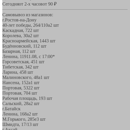
Сегодня
от 2-х часов
от 90 ₽
Самовывоз из магазинов:
г.Ростов-на-Дону
40-лет победы, 264/110а
2 шт
Каскадная, 72
2 шт
Королева, 30а
2 шт
Красноармейская, 144
3 шт
Будённовский, 11
2 шт
Базарная, 11
2 шт
Ленина, 119
11.08, с 17:00*
Горсоветская, 45
1 шт
Тибетская, 34
2 шт
Ларина, 45
8 шт
Малиновского, 48а
1 шт
Нансена, 152а
1 шт
Портовая, 532
2 шт
Портовая, 70
4 шт
Рабочая площадь, 19
3 шт
Сальский, 28a
2 шт
г.Батайск
Ленина, 168а
2 шт
М.Горького, 285е
3 шт
Шмидта, 17/1
3 шт
г.Аксай