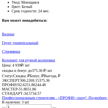
Уход:
Моющаяся
Цвет:
Белый
Срок годности:
24 мес.
Вам может понадобиться:
Валики
Грунт универсальный
Стремянки
Колорант для ручной колеровки
Цена:
4 939
₽
/ шт
скидка и бонус до
375.36
₽/ шт
Статус
Скидка, ₽
Бонус, ₽
Выгода, ₽
ЭКСПЕРТ
306.22
69.15
375.36
ПРОФИ
192.62
51.86
244.48
МАСТЕР
-
51.86
51.86
СТАНДАРТ
-
34.57
34.57
Профессиональным строителям -
«ПРОФИ»
сразу!
›
Подробнее 
В наличии: 3 шт