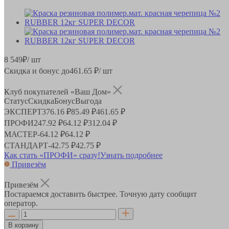
8 549
₽
/ шт
Скидка и бонус до
461.65
₽/ шт
Клуб покупателей «Ваш Дом»
Статус
Скидка
Бонус
Выгода
ЭКСПЕРТ
376.16 ₽
85.49 ₽
461.65 ₽
ПРОФИ
247.92 ₽
64.12 ₽
312.04 ₽
МАСТЕР
-
64.12 ₽
64.12 ₽
СТАНДАРТ
-
42.75 ₽
42.75 ₽
Как стать «ПРОФИ» сразу!
Узнать подробнее
Привезём
Привезём
Постараемся доставить быстрее. Точную дату сообщит
оператор.
В корзину