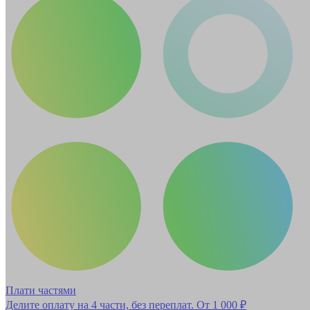
Плати частями
Делите оплату на 4 части, без переплат.
От 1 000 ₽