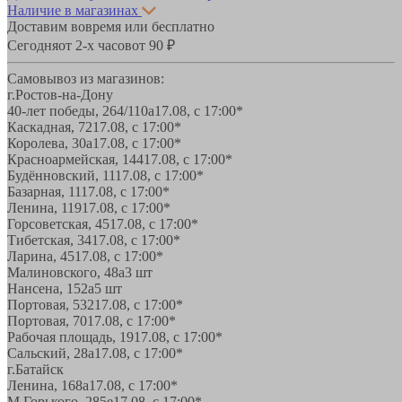
Наличие в магазинах
Доставим вовремя или бесплатно
Сегодня
от 2-х часов
от 90 ₽
Самовывоз из магазинов:
г.Ростов-на-Дону
40-лет победы, 264/110а
17.08, с 17:00*
Каскадная, 72
17.08, с 17:00*
Королева, 30а
17.08, с 17:00*
Красноармейская, 144
17.08, с 17:00*
Будённовский, 11
17.08, с 17:00*
Базарная, 11
17.08, с 17:00*
Ленина, 119
17.08, с 17:00*
Горсоветская, 45
17.08, с 17:00*
Тибетская, 34
17.08, с 17:00*
Ларина, 45
17.08, с 17:00*
Малиновского, 48а
3 шт
Нансена, 152а
5 шт
Портовая, 532
17.08, с 17:00*
Портовая, 70
17.08, с 17:00*
Рабочая площадь, 19
17.08, с 17:00*
Сальский, 28a
17.08, с 17:00*
г.Батайск
Ленина, 168а
17.08, с 17:00*
М.Горького, 285е
17.08, с 17:00*