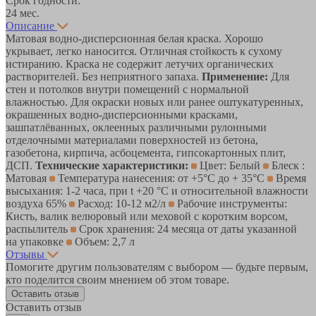
Срок годности:
24 мес.
Описание
Матовая водно-дисперсионная белая краска. Хорошо
укрывает, легко наносится. Отличная стойкость к сухому
истиранию. Краска не содержит летучих органических
растворителей. Без неприятного запаха.
Применение:
Для
стен и потолков внутри помещений с нормальной
влажностью. Для окраски новых или ранее оштукатуренных,
окрашенных водно-дисперсионными красками,
зашпатлёванных, оклеенных различными рулонными
отделочными материалами поверхностей из бетона,
газобетона, кирпича, асбоцемента, гипсокартонных плит,
ДСП.
Технические характеристики:
Цвет: Белый
Блеск :
Матовая
Температура нанесения: от +5°C до + 35°C
Время
высыхания: 1-2 часа, при t +20 °C и относительной влажности
воздуха 65%
Расход: 10-12 м2/л
Рабочие инструменты:
Кисть, валик велюровый или меховой с коротким ворсом,
распылитель
Срок хранения: 24 месяца от даты указанной
на упаковке
Объем: 2,7 л
Отзывы
Помогите другим пользователям с выбором — будьте первым,
кто поделится своим мнением об этом товаре.
Оставить отзыв
Оставить отзыв