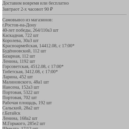
Доставим вовремя или бесплатно
Завтра
от 2-х часов
от 90 ₽
Самовывоз из магазинов:
г.Ростов-на-Дону
40-лет победы, 264/110а
3 шт
Каскадная, 72
2 шт
Королева, 30а
3 шт
Красноармейская, 144
12.08, с 17:00*
Будённовский, 11
2 шт
Базарная, 11
2 шт
Ленина, 119
2 шт
Горсоветская, 45
12.08, с 17:00*
Тибетская, 34
12.08, с 17:00*
Ларина, 45
2 шт
Малиновского, 48а
1 шт
Нансена, 152а
3 шт
Портовая, 532
2 шт
Портовая, 70
2 шт
Рабочая площадь, 19
2 шт
Сальский, 28a
2 шт
г.Батайск
Ленина, 168а
2 шт
М.Горького, 285е
2 шт
Шмидта, 17/1
2 шт