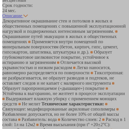
Бесцветный
Срок годности:
24 мес.
Описание
Декоративное окрашивание стен и потолков в жилых и
общественных помещениях с повышенной эксплуатационной
нагрузкой и подверженных интенсивным загрязнениям.
Окрашивание путей эвакуации в жилых и общественных
помещениях
Применяется внутри помещений по
минеральным поверхностям (бетон, кирпич, гипс, цемент,
гипсокартон, шпатлевка, штукатурка и др.).
Образует
глубокоматовое шелковистое покрытие, устойчивое к
истиранию и загрязнениям
Отличается высокой
укрывистостью и низким расходом
Легко наносится,
равномерно распределяется по поверхности
Тиксотропная:
не разбрызгивается, не образует разводов и подтеков, не
оставляет следов и не капает с малярного инструмента
Образует паропроницаемое («дышащее») покрытие
Устойчива к выгоранию, не желтеет в процессе эксплуатации
Выдерживает влажную уборку с применением моющих
средств
Не мелит
Технические характеристики:
Связующее: модифицированные акриловые сополимеры
Разбавление допускается, но не более 10% от общей массы
состава
Разбавитель: вода
Количество слоев: 2
Расход в 1
слой: 1л на 12м2
Время высыхания (при t° +20±2°C):