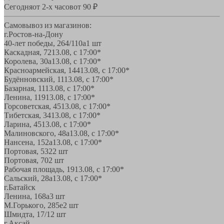
Сегодня
от 2-х часов
от 90 ₽
Самовывоз из магазинов:
г.Ростов-на-Дону
40-лет победы, 264/110а
1 шт
Каскадная, 72
13.08, с 17:00*
Королева, 30а
13.08, с 17:00*
Красноармейская, 144
13.08, с 17:00*
Будённовский, 11
13.08, с 17:00*
Базарная, 11
13.08, с 17:00*
Ленина, 119
13.08, с 17:00*
Горсоветская, 45
13.08, с 17:00*
Тибетская, 34
13.08, с 17:00*
Ларина, 45
13.08, с 17:00*
Малиновского, 48а
13.08, с 17:00*
Нансена, 152а
13.08, с 17:00*
Портовая, 532
2 шт
Портовая, 70
2 шт
Рабочая площадь, 19
13.08, с 17:00*
Сальский, 28a
13.08, с 17:00*
г.Батайск
Ленина, 168а
3 шт
М.Горького, 285е
2 шт
Шмидта, 17/1
2 шт
г.Аксай