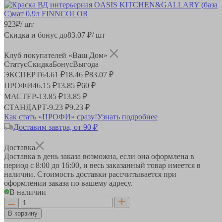
923
₽
/ шт
Скидка и бонус до
83.07
₽/ шт
Клуб покупателей «Ваш Дом»
Статус
Скидка
Бонус
Выгода
ЭКСПЕРТ
64.61 ₽
18.46 ₽
83.07 ₽
ПРОФИ
46.15 ₽
13.85 ₽
60 ₽
МАСТЕР
-
13.85 ₽
13.85 ₽
СТАНДАРТ
-
9.23 ₽
9.23 ₽
Как стать «ПРОФИ» сразу!
Узнать подробнее
Доставим завтра, от 90 ₽
Доставка
Доставка в день заказа возможна, если она оформлена в
период
с 8:00 до 16:00
, и весь заказанный товар имеется в
наличии. Стоимость доставки рассчитывается при
оформлении заказа по вашему адресу.
В наличии
В корзину