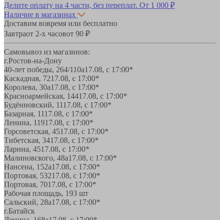
Делите оплату на 4 части, без переплат.
От 1 000 ₽
Наличие в магазинах
Доставим вовремя или бесплатно
Завтра
от 2-х часов
от 90 ₽
Самовывоз из магазинов:
г.Ростов-на-Дону
40-лет победы, 264/110а
17.08, с 17:00*
Каскадная, 72
17.08, с 17:00*
Королева, 30а
17.08, с 17:00*
Красноармейская, 144
17.08, с 17:00*
Будённовский, 11
17.08, с 17:00*
Базарная, 11
17.08, с 17:00*
Ленина, 119
17.08, с 17:00*
Горсоветская, 45
17.08, с 17:00*
Тибетская, 34
17.08, с 17:00*
Ларина, 45
17.08, с 17:00*
Малиновского, 48а
17.08, с 17:00*
Нансена, 152а
17.08, с 17:00*
Портовая, 532
17.08, с 17:00*
Портовая, 70
17.08, с 17:00*
Рабочая площадь, 19
3 шт
Сальский, 28a
17.08, с 17:00*
г.Батайск
Ленина, 168а
17.08, с 17:00*