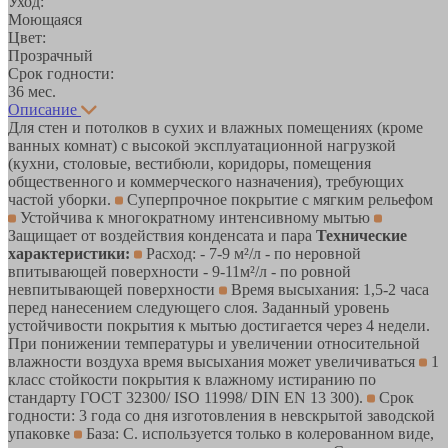
Уход:
Моющаяся
Цвет:
Прозрачный
Срок годности:
36 мес.
Описание
Для стен и потолков в сухих и влажных помещениях (кроме
ванных комнат) c высокой эксплуатационной нагрузкой
(кухни, столовые, вестибюли, коридоры, помещения
общественного и коммерческого назначения), требующих
частой уборки.
Суперпрочное покрытие с мягким рельефом
Устойчива к многократному интенсивному мытью
Защищает от воздействия конденсата и пара
Технические
характеристики:
Расход: - 7-9 м²/л - по неровной
впитывающей поверхности - 9-11м²/л - по ровной
невпитывающей поверхности
Время высыхания: 1,5-2 часа
перед нанесением следующего слоя. Заданный уровень
устойчивости покрытия к мытью достигается через 4 недели.
При понижении температуры и увеличении относительной
влажности воздуха время высыхания может увеличиваться
1
класс стойкости покрытия к влажному истиранию по
стандарту ГОСТ 32300/ ISO 11998/ DIN EN 13 300).
Срок
годности: 3 года со дня изготовления в невскрытой заводской
упаковке
База: C. используется только в колерованном виде,