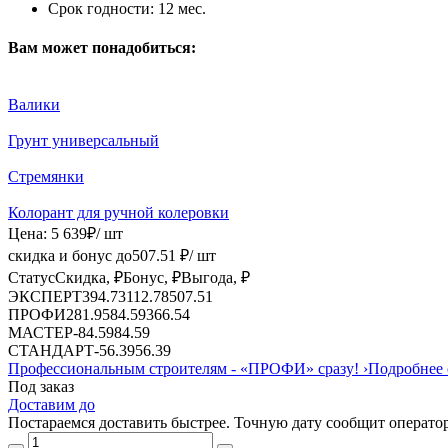
Срок годности:
12 мес.
Вам может понадобиться:
Валики
Грунт универсальный
Стремянки
Колорант для ручной колеровки
Цена:
5 639
₽
/ шт
скидка и бонус до
507.51
₽/ шт
Статус
Скидка, ₽
Бонус, ₽
Выгода, ₽
ЭКСПЕРТ
394.73
112.78
507.51
ПРОФИ
281.95
84.59
366.54
МАСТЕР
-
84.59
84.59
СТАНДАРТ
-
56.39
56.39
Профессиональным строителям -
«ПРОФИ»
сразу!
›
Подробнее 
Под заказ
Доставим до
Постараемся доставить быстрее. Точную дату сообщит оператор