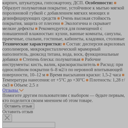
кирпич, штукатурка, гипсокартону, ДСП.
Особенности:
Образует полуматовая покрытие, устойчивое к мытью мягкой
поролоновой губкой с добавлением мягких моющих и
дезинфицирующих средств
Очень высокая стойкость
покрытия, защита от плесени
Экологична и скрывает
мелкие дефекты
Рекомендуется для помещений с
повышенной влажностью: кухни, ванные комнаты, санузлы,
прачечные, спальни, гостиные, кабинеты, кладовки, столовые
Технические характеристки:
Состав: дисперсия акриловых
сополимеров, микрокристаллический мраморный
наполнитель, диоксид титана, вода, воск, функциональные
добавки
Степень блеска: полуматовая
Рабочие
инструменты: кисть, валик, краскораспылитель
Расход: при
однослойном покрытии 6–8 м2/л по неровной впитывающей
поверхности, 10–12 м
Время высыхания краски: 1,5-2 часа
Температура нанесения: от +5°C до +30°C
Плотность: 1,28 г/
см3
Объем: 2,5 л
Отзывы
Помогите другим пользователям с выбором — будьте первым,
кто поделится своим мнением об этом товаре.
Оставить отзыв
Оставить отзыв