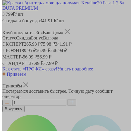
3 799
₽
/ шт
Скидка и бонус до
341.91
₽/ шт
Клуб покупателей «Ваш Дом»
Статус
Скидка
Бонус
Выгода
ЭКСПЕРТ
265.93 ₽
75.98 ₽
341.91 ₽
ПРОФИ
189.95 ₽
56.99 ₽
246.94 ₽
МАСТЕР
-
56.99 ₽
56.99 ₽
СТАНДАРТ
-
37.99 ₽
37.99 ₽
Как стать «ПРОФИ» сразу!
Узнать подробнее
Привезём
Привезём
Постараемся доставить быстрее. Точную дату сообщит
оператор.
В корзину