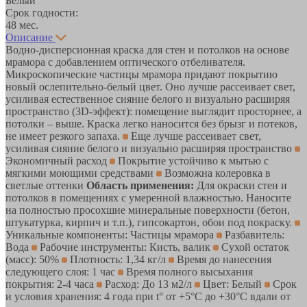
Белый
Срок годности:
48 мес.
Описание
Водно-дисперсионная краска для стен и потолков на основе
мрамора с добавлением оптического отбеливателя.
Микроскопические частицы мрамора придают покрытию
новый ослепительно-белый цвет. Оно лучше рассеивает свет,
усиливая естественное сияние белого и визуально расширяя
пространство (3D-эффект): помещение выглядит просторнее, а
потолки – выше. Краска легко наносится без брызг и потеков,
не имеет резкого запаха.
Еще лучше рассеивает свет,
усиливая сияние белого и визуально расширяя пространство
Экономичный расход
Покрытие устойчиво к мытью с
мягкими моющими средствами
Возможна колеровка в
светлые оттенки
Область применения:
Для окраски стен и
потолков в помещениях с умеренной влажностью. Наносите
на полностью просохшие минеральные поверхности (бетон,
штукатурка, кирпич и т.п.), гипсокартон, обои под покраску.
Уникальные компоненты: Частицы мрамора
Разбавитель:
Вода
Рабочие инструменты: Кисть, валик
Сухой остаток
(масс): 50%
Плотность: 1,34 кг/л
Время до нанесения
следующего слоя: 1 час
Время полного высыхания
покрытия: 2-4 часа
Расход: До 13 м2/л
Цвет: Белый
Срок
и условия хранения: 4 года при t° от +5°С до +30°С вдали от