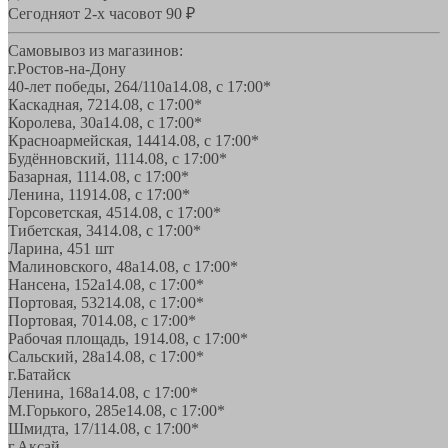
Сегодня
от 2-х часов
от 90 ₽
Самовывоз из магазинов:
г.Ростов-на-Дону
40-лет победы, 264/110а
14.08, с 17:00*
Каскадная, 72
14.08, с 17:00*
Королева, 30а
14.08, с 17:00*
Красноармейская, 144
14.08, с 17:00*
Будённовский, 11
14.08, с 17:00*
Базарная, 11
14.08, с 17:00*
Ленина, 119
14.08, с 17:00*
Горсоветская, 45
14.08, с 17:00*
Тибетская, 34
14.08, с 17:00*
Ларина, 45
1 шт
Малиновского, 48а
14.08, с 17:00*
Нансена, 152а
14.08, с 17:00*
Портовая, 532
14.08, с 17:00*
Портовая, 70
14.08, с 17:00*
Рабочая площадь, 19
14.08, с 17:00*
Сальский, 28a
14.08, с 17:00*
г.Батайск
Ленина, 168а
14.08, с 17:00*
М.Горького, 285е
14.08, с 17:00*
Шмидта, 17/1
14.08, с 17:00*
г.Аксай