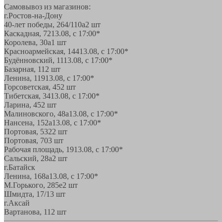
Самовывоз из магазинов:
г.Ростов-на-Дону
40-лет победы, 264/110а
2 шт
Каскадная, 72
13.08, с 17:00*
Королева, 30а
1 шт
Красноармейская, 144
13.08, с 17:00*
Будённовский, 11
13.08, с 17:00*
Базарная, 11
2 шт
Ленина, 119
13.08, с 17:00*
Горсоветская, 45
2 шт
Тибетская, 34
13.08, с 17:00*
Ларина, 45
2 шт
Малиновского, 48а
13.08, с 17:00*
Нансена, 152а
13.08, с 17:00*
Портовая, 532
2 шт
Портовая, 70
3 шт
Рабочая площадь, 19
13.08, с 17:00*
Сальский, 28a
2 шт
г.Батайск
Ленина, 168а
13.08, с 17:00*
М.Горького, 285е
2 шт
Шмидта, 17/1
3 шт
г.Аксай
Вартанова, 11
2 шт