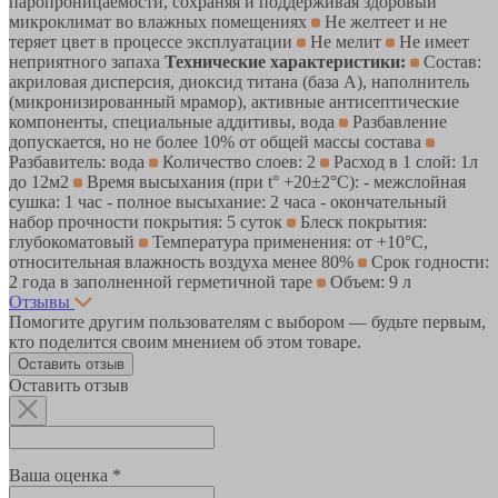
паропроницаемости, сохраняя и поддерживая здоровый
микроклимат во влажных помещениях
Не желтеет и не
теряет цвет в процессе эксплуатации
Не мелит
Не имеет
неприятного запаха
Технические характеристики:
Состав:
акриловая дисперсия, диоксид титана (база А), наполнитель
(микронизированный мрамор), активные антисептические
компоненты, специальные аддитивы, вода
Разбавление
допускается, но не более 10% от общей массы состава
Разбавитель: вода
Количество слоев: 2
Расход в 1 слой: 1л
до 12м2
Время высыхания (при t° +20±2°C): - межслойная
сушка: 1 час - полное высыхание: 2 часа - окончательный
набор прочности покрытия: 5 суток
Блеск покрытия:
глубокоматовый
Температура применения: от +10°С,
относительная влажность воздуха менее 80%
Срок годности:
2 года в заполненной герметичной таре
Объем: 9 л
Отзывы
Помогите другим пользователям с выбором — будьте первым,
кто поделится своим мнением об этом товаре.
Оставить отзыв
Оставить отзыв
Ваша оценка *