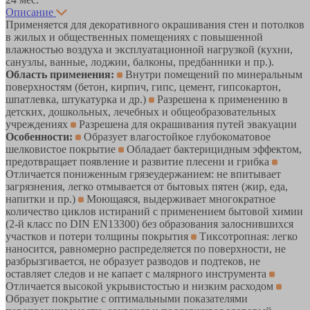
Описание
Применяется для декоративного окрашивания стен и потолков
в жилых и общественных помещениях с повышенной
влажностью воздуха и эксплуатационной нагрузкой (кухни,
санузлы, ванные, лоджии, балконы, предбанники и пр.).
Область применения:
Внутри помещений по минеральным
поверхностям (бетон, кирпич, гипс, цемент, гипсокартон,
шпатлевка, штукатурка и др.)
Разрешена к применению в
детских, дошкольных, лечебных и общеобразовательных
учреждениях
Разрешена для окрашивания путей эвакуации
Особенности:
Образует влагостойкое глубокоматовое
шелковистое покрытие
Обладает бактерицидным эффектом,
предотвращает появление и развитие плесени и грибка
Отличается пониженным грязеудержанием: не впитывает
загрязнения, легко отмывается от бытовых пятен (жир, еда,
напитки и пр.)
Моющаяся, выдерживает многократное
количество циклов истираний с применением бытовой химии
(2-й класс по DIN EN13300) без образования залоснившихся
участков и потери толщины покрытия
Тиксотропная: легко
наносится, равномерно распределяется по поверхности, не
разбрызгивается, не образует разводов и подтеков, не
оставляет следов и не капает с малярного инструмента
Отличается высокой укрывистостью и низким расходом
Образует покрытие с оптимальными показателями