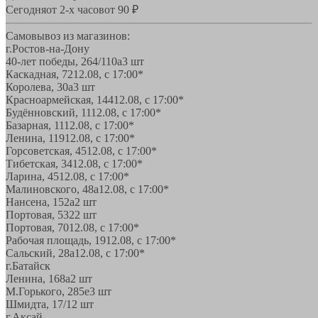
Сегодня
от 2-х часов
от 90 ₽
Самовывоз из магазинов:
г.Ростов-на-Дону
40-лет победы, 264/110а
3 шт
Каскадная, 72
12.08, с 17:00*
Королева, 30а
3 шт
Красноармейская, 144
12.08, с 17:00*
Будённовский, 11
12.08, с 17:00*
Базарная, 11
12.08, с 17:00*
Ленина, 119
12.08, с 17:00*
Горсоветская, 45
12.08, с 17:00*
Тибетская, 34
12.08, с 17:00*
Ларина, 45
12.08, с 17:00*
Малиновского, 48а
12.08, с 17:00*
Нансена, 152а
2 шт
Портовая, 532
2 шт
Портовая, 70
12.08, с 17:00*
Рабочая площадь, 19
12.08, с 17:00*
Сальский, 28a
12.08, с 17:00*
г.Батайск
Ленина, 168а
2 шт
М.Горького, 285е
3 шт
Шмидта, 17/1
2 шт
г.Аксай