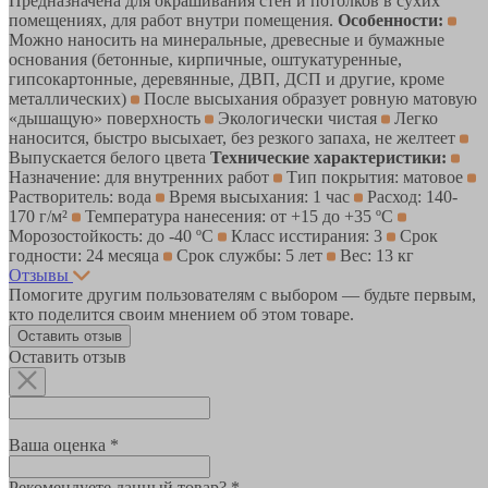
Предназначена для окрашивания стен и потолков в сухих
помещениях, для работ внутри помещения.
Особенности:
Можно наносить на минеральные, древесные и бумажные
основания (бетонные, кирпичные, оштукатуренные,
гипсокартонные, деревянные, ДВП, ДСП и другие, кроме
металлических)
После высыхания образует ровную матовую
«дышащую» поверхность
Экологически чистая
Легко
наносится, быстро высыхает, без резкого запаха, не желтеет
Выпускается белого цвета
Технические характеристики:
Назначение: для внутренних работ
Тип покрытия: матовое
Растворитель: вода
Время высыхания: 1 час
Расход: 140-
170 г/м²
Температура нанесения: от +15 до +35 ºС
Морозостойкость: до -40 ºС
Класс исстирания: 3
Срок
годности: 24 месяца
Срок службы: 5 лет
Вес: 13 кг
Отзывы
Помогите другим пользователям с выбором — будьте первым,
кто поделится своим мнением об этом товаре.
Оставить отзыв
Оставить отзыв
Ваша оценка *
Рекомендуете данный товар? *