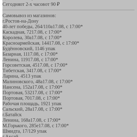
Сегодня
от 2-х часов
от 90 ₽
Самовывоз из магазинов:
г.Ростов-на-Дону
40-лет победы, 264/110а
17.08, с 17:00*
Каскадная, 72
17.08, с 17:00*
Королева, 30а
17.08, с 17:00*
Красноармейская, 144
17.08, с 17:00*
Будённовский, 11
46 упак
Базарная, 11
17.08, с 17:00*
Ленина, 119
17.08, с 17:00*
Горсоветская, 45
17.08, с 17:00*
Тибетская, 34
17.08, с 17:00*
Ларина, 45
13 упак
Малиновского, 48а
17.08, с 17:00*
Нансена, 152а
17.08, с 17:00*
Портовая, 532
17.08, с 17:00*
Портовая, 70
17.08, с 17:00*
Рабочая площадь, 19
21 упак
Сальский, 28a
17.08, с 17:00*
г.Батайск
Ленина, 168а
17.08, с 17:00*
М.Горького, 285е
17.08, с 17:00*
Шмидта, 17/1
29 упак
г.Аксай