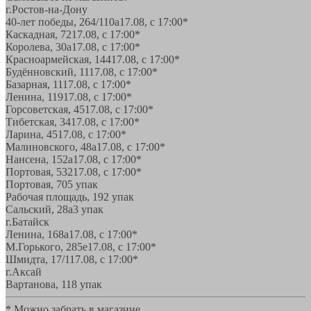
г.Ростов-на-Дону
40-лет победы, 264/110а
17.08, с 17:00*
Каскадная, 72
17.08, с 17:00*
Королева, 30а
17.08, с 17:00*
Красноармейская, 144
17.08, с 17:00*
Будённовский, 11
17.08, с 17:00*
Базарная, 11
17.08, с 17:00*
Ленина, 119
17.08, с 17:00*
Горсоветская, 45
17.08, с 17:00*
Тибетская, 34
17.08, с 17:00*
Ларина, 45
17.08, с 17:00*
Малиновского, 48а
17.08, с 17:00*
Нансена, 152а
17.08, с 17:00*
Портовая, 532
17.08, с 17:00*
Портовая, 70
5 упак
Рабочая площадь, 19
2 упак
Сальский, 28a
3 упак
г.Батайск
Ленина, 168а
17.08, с 17:00*
М.Горького, 285е
17.08, с 17:00*
Шмидта, 17/1
17.08, с 17:00*
г.Аксай
Вартанова, 11
8 упак
* Можно забрать в магазине,