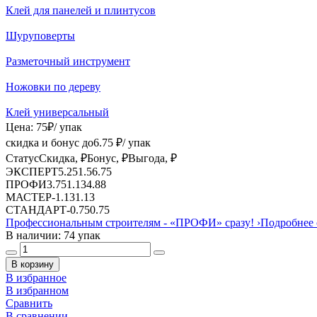
Клей для панелей и плинтусов
Шуруповерты
Разметочный инструмент
Ножовки по дереву
Клей универсальный
Цена:
75
₽
/ упак
скидка и бонус до
6.75
₽/ упак
Статус
Скидка, ₽
Бонус, ₽
Выгода, ₽
ЭКСПЕРТ
5.25
1.5
6.75
ПРОФИ
3.75
1.13
4.88
МАСТЕР
-
1.13
1.13
СТАНДАРТ
-
0.75
0.75
Профессиональным строителям -
«ПРОФИ»
сразу!
›
Подробнее 
В наличии: 74 упак
В корзину
В избранное
В избранном
Сравнить
В сравнении